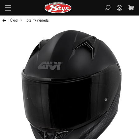
Styx
Úvod
Totálny výpredaj