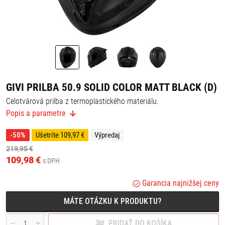
GIVI PRILBA 50.9 SOLID COLOR MATT BLACK (D)
Celotvárová prilba z termoplastického materiálu.
Popis a parametre
Hmotnosť: 1490 g +/- 50 g
Vlastnosti:
-50%
Ušetríte 109,97 €
Výpredaj
- trojitý plášť,
219,95 €
- pripravená na Pinlock® (vrátane šošoviek Pinlock® Max Vision),
- slnečná clona,
109,98 €
s DPH
- čelná ventilácia: 2 horné otvory a 1 na brade,
- 2 zadné výduchy,
Garancia najnižšej ceny
- mikrometrická pracka z nehrdzavejúcej ocele,
- odnímateľný respirátor,
- veterný deflektor,
MÁTE OTÁZKU K PRODUKTU?
- odnímateľná a prateľná vnútorná podšívka.
PRIDAŤ DO KOŠÍKA