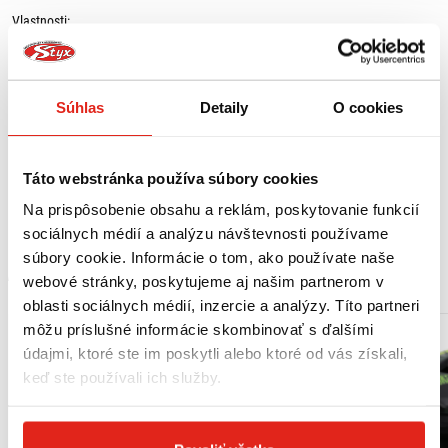
Vlastnosti:
- trojitý plášť,
- pripravená na Pinlock® (vrátane šošoviek Pinlock® Max Vision),
- slnečná clona,
Súhlas
Detaily
O cookies
- čelná ventilácia: 2 horné otvory a 1 na brade,
- 2 zadné výduchy,
- mikrometrická pracka z nehrdzavejúcej ocele,
- odnímateľný respirátor,
Táto webstránka používa súbory cookies
- veterný deflektor,
- odnímateľná a prateľná vnútorná podšívka.
Na prispôsobenie obsahu a reklám, poskytovanie funkcií
sociálnych médií a analýzu návštevnosti používame
súbory cookie. Informácie o tom, ako používate naše
MOHLO BY SA VÁM PÁČIŤ
webové stránky, poskytujeme aj našim partnerom v
oblasti sociálnych médií, inzercie a analýzy. Títo partneri
môžu príslušné informácie skombinovať s ďalšími
údajmi, ktoré ste im poskytli alebo ktoré od vás získali,
keď ste používali ich služby.