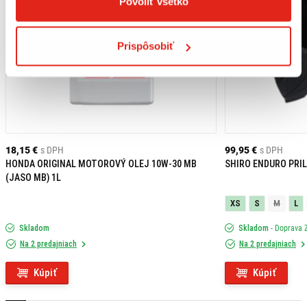
Povoliť všetko
Prispôsobiť
18,15 €
s DPH
99,95 €
s DPH
HONDA ORIGINAL MOTOROVÝ OLEJ 10W-30 MB
SHIRO ENDURO PRIL
(JASO MB) 1L
XS
S
M
L
Skladom
Skladom
- Doprava
Na 2 predajniach
Na 2 predajniach
Kúpiť
Kúpiť