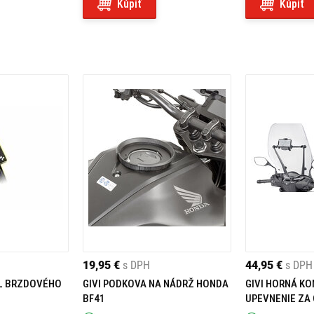
Kúpiť
Kúpiť
19,95 €
s DPH
44,95 €
s DPH
L BRZDOVÉHO
GIVI PODKOVA NA NÁDRŽ HONDA
GIVI HORNÁ K
BF41
UPEVNENIE ZA
FB1181