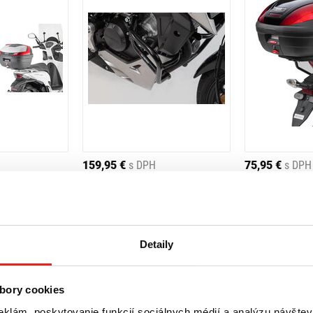
159,95 €
s DPH
75,95 €
s DPH
RA HONDA SH
SW MOTECH PADACÍ RÁM HONDA
GIVI DRŽIAK K
) SR1125
CB125R (18-20)
125/250 R SR1
Skladom
- Doprava ZADARMO
Skladom
- 
 predajni
Rezervovať na predajni
Rezervovať 
Detaily
Kúpiť
Kúpiť
bory cookies
eklám, poskytovanie funkcií sociálnych médií a analýzu návšte