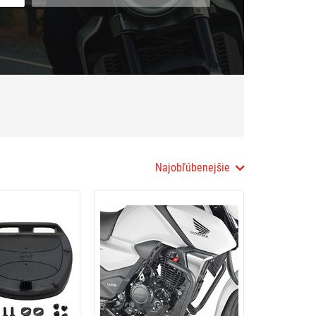
Najobľúbenejšie