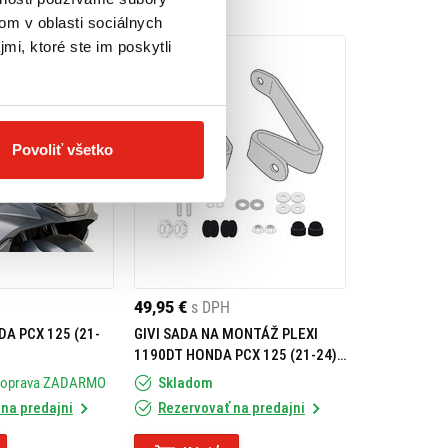
om v oblasti sociálnych
mi, ktoré ste im poskytli
Povoliť všetko
49,95 €
s DPH
DA PCX 125 (21-
GIVI SADA NA MONTÁŽ PLEXI
1190DT HONDA PCX 125 (21-24)
D1190KIT
Doprava ZADARMO
Skladom
na predajni
Rezervovať na predajni