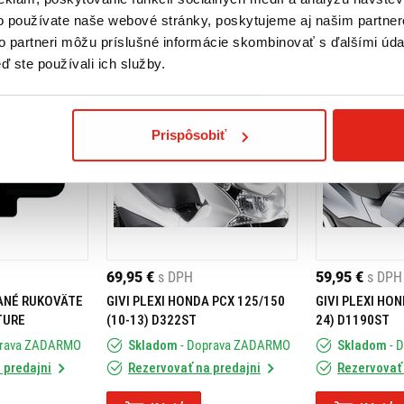
o používate naše webové stránky, poskytujeme aj našim partner
to partneri môžu príslušné informácie skombinovať s ďalšími údaj
ď ste používali ich služby.
Prispôsobiť
69,95 €
s DPH
59,95 €
s DPH
ANÉ RUKOVÄTE
GIVI PLEXI HONDA PCX 125/150
GIVI PLEXI HON
TURE
(10-13) D322ST
24) D1190ST
prava ZADARMO
Skladom
- Doprava ZADARMO
Skladom
- 
 predajni
Rezervovať na predajni
Rezervovať 