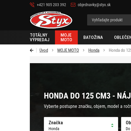
+421 905 203 392
objednavky@styx.sk
Styx
TOTÁLNY
MOJE
BATOŽINA
OBLEČEN
VÝPREDAJ
MOTO
Úvod
MOJE MOTO
Honda
Honda do 12
HONDA DO 125 CM3 - NÁJ
Vyberte postupne značku, objem, model a roč
Značka
Ob
Honda
Do