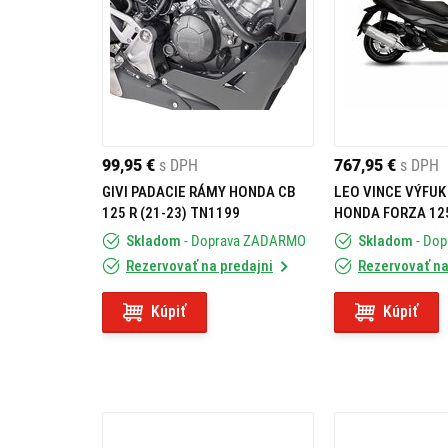
99,95 €
s DPH
767,95 €
s DPH
GIVI PADACIE RÁMY HONDA CB
LEO VINCE VÝFUK
125 R (21-23) TN1199
HONDA FORZA 125
Skladom
- Doprava ZADARMO
Skladom
- Do
Rezervovať na predajni
Rezervovať na
Kúpiť
Kúpiť