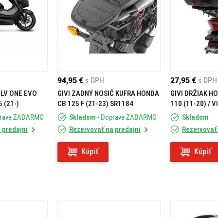
94,95 €
s DPH
27,95 €
s DPH
 LV ONE EVO
GIVI ZADNÝ NOSIČ KUFRA HONDA
GIVI DRŽIAK HO
 (21-)
CB 125 F (21-23) SR1184
110 (11-20) / V
SR1153
prava ZADARMO
Skladom
- Doprava ZADARMO
Skladom
 predajni
Rezervovať na predajni
Rezervovať 
Kúpiť
Kúpiť