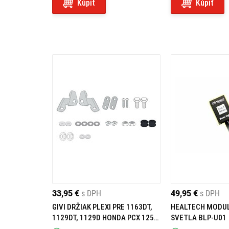
Kúpiť
Kúpiť
33,95 €
s DPH
49,95 €
s DPH
GIVI DRŽIAK PLEXI PRE 1163DT,
HEALTECH MODU
1129DT, 1129D HONDA PCX 125
SVETLA BLP-U01
(18-20) D1163KIT