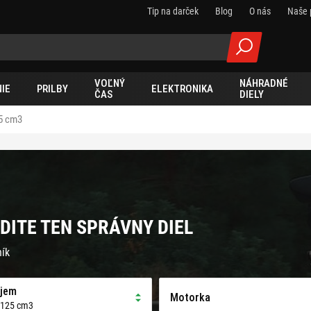
Tip na darček
Blog
O nás
Naše 
VOĽNÝ
NÁHRADNÉ
IE
PRILBY
ELEKTRONIKA
ČAS
DIELY
5 cm3
DITE TEN SPRÁVNY DIEL
ník
jem
Motorka
 125 cm3