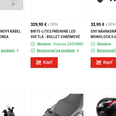
329,95 €
s DPH
32,95 €
s DPH
ROVÝ KÁBEL
BRITE-LITES PRÍDAVNÉ LED
GIVI NÁHRADN
HONDA
SVETLÁ - BULLET CHRÓMOVÉ
MONOLOCK S 
Z113C2
Skladom
- Doprava ZADARMO
Skladom
 predajni
Rezervovať na predajni
Rezervovať 
Kúpiť
Kúpiť