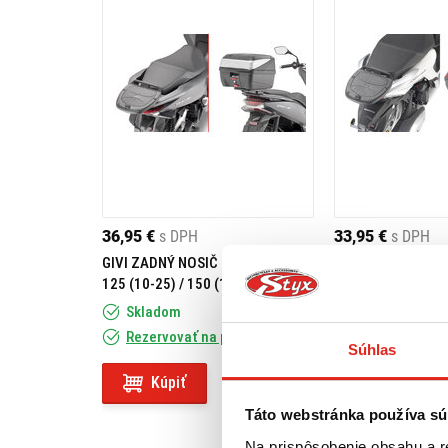
36,95 €
s DPH
33,95 €
s DPH
GIVI ZADNÝ NOSIČ HONDA PCX
GIVI DRŽIAK KUF
125 (10-25) / 150 (10-18) SR1190
MODE 125 (13-23
Skladom
Skladom
Rezervovať na predajni
Rezervovať na
Súhlas
Kúpiť
Kúpiť
Táto webstránka používa sú
Na prispôsobenie obsahu a r