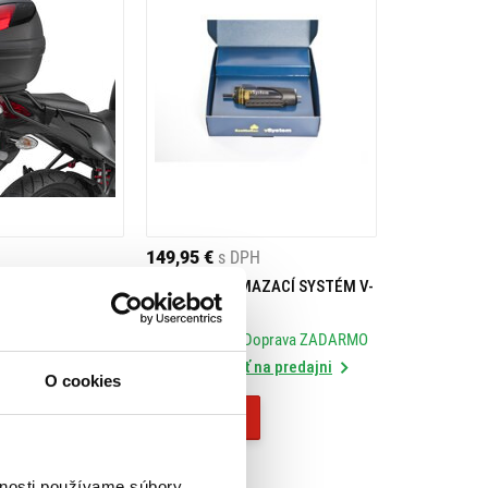
149,95 €
s DPH
UFRA HONDA CBR
SCOTTOILER MAZACÍ SYSTÉM V-
103
SYSTEM
Doprava ZADARMO
Skladom
- Doprava ZADARMO
na predajni
Rezervovať na predajni
O cookies
Kúpiť
vnosti používame súbory