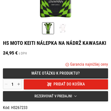
HS MOTO KEITI NÁLEPKA NA NÁDRŽ KAWASAKI
24,95 €
s DPH
Garancia najnižšej ceny
MÁTE OTÁZKU K PRODUKTU?
PRIDAŤ DO KOŠÍKA
REZERVOVAŤ V PREDAJNI
Kód: HS267233