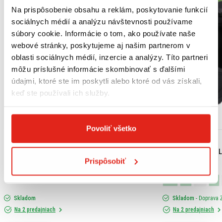
Na prispôsobenie obsahu a reklám, poskytovanie funkcií
sociálnych médií a analýzu návštevnosti používame
súbory cookie. Informácie o tom, ako používate naše
webové stránky, poskytujeme aj našim partnerom v
oblasti sociálnych médií, inzercie a analýzy. Títo partneri
môžu príslušné informácie skombinovať s ďalšími
údajmi, ktoré ste im poskytli alebo ktoré od vás získali,
keď ste používali ich služby.
Povoliť všetko
18,15 €
s DPH
99,95 €
s DPH
HONDA ORIGINAL MOTOROVÝ OLEJ 10W-30 MB
SHIRO ENDURO PRIL
Prispôsobiť
(JASO MB) 1L
XS
S
M
L
Skladom
Skladom
- Doprava
Na 2 predajniach
Na 2 predajniach