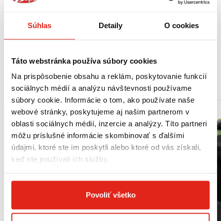
Nová technológia sekvenčného blikania.
Kryt z ABS plastu čiernej farby.
Súhlas
Detaily
O cookies
5 LED | 12 V / 2,2 W.
Gumová montáž.
Pár.
Táto webstránka používa súbory cookies
Na prispôsobenie obsahu a reklám, poskytovanie funkcií
MOHLO BY SA VÁM PÁČIŤ
sociálnych médií a analýzu návštevnosti používame
súbory cookie. Informácie o tom, ako používate naše
webové stránky, poskytujeme aj našim partnerom v
oblasti sociálnych médií, inzercie a analýzy. Títo partneri
môžu príslušné informácie skombinovať s ďalšími
údajmi, ktoré ste im poskytli alebo ktoré od vás získali,
keď ste používali ich služby.
Povoliť všetko