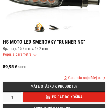
HS MOTO LED SMEROVKY "RUNNER NG"
Rozmery: 15,8 mm x 18,2 mm
Dĺžka kábla: 40 cm
Popis a parametre
Celková dĺžka: 92,2 mm
Sklíčka: číre
Závit: M8
89,95 €
s DPH
Nová technológia sekvenčného blikania.
Kryt z ABS plastu čiernej farby.
Garancia najnižšej ceny
5 LED | 12 V / 2,2 W.
Gumová montáž.
Pár.
MÁTE OTÁZKU K PRODUKTU?
PRIDAŤ DO KOŠÍKA