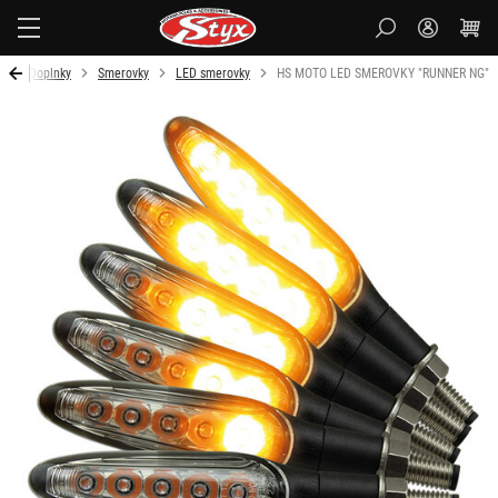
Styx
d
Doplnky
Smerovky
LED smerovky
HS MOTO LED SMEROVKY "RUNNER NG"