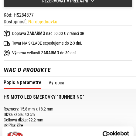
REZERVOVAŤ V PREDAJNI
Kód: HS284877
Dostupnosť:
Na objednávku
Doprava
ZADARMO
nad 50,00 € v rámci SR
Tovar NA SKLADE expedujeme do 2-3 dní.
Výmena veľkosti
ZADARMO
do 30 dní
VIAC O PRODUKTE
Popis a parametre
Výrobca
HS MOTO LED SMEROVKY "RUNNER NG"
Rozmery: 15,8 mm x 18,2 mm
Dĺžka kábla: 40 cm
Celková dĺžka: 92,2 mm
Sklíčka: číre
Závit: M8