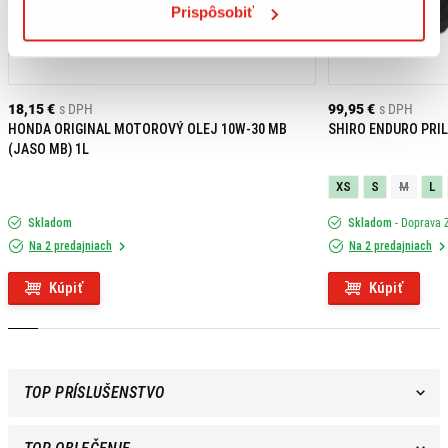
Prispôsobiť
18,15 €
s DPH
99,95 €
s DPH
HONDA ORIGINAL MOTOROVÝ OLEJ 10W-30 MB
SHIRO ENDURO PRIL
(JASO MB) 1L
XS
S
M
L
Skladom
Skladom
- Doprava
Na 2 predajniach
Na 2 predajniach
Kúpiť
Kúpiť
TOP PRÍSLUŠENSTVO