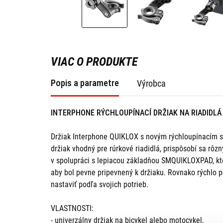
VIAC O PRODUKTE
Popis a parametre
Výrobca
INTERPHONE RÝCHLOUPÍNACÍ DRŽIAK NA RIADIDLÁ
Držiak Interphone QUIKLOX s novým rýchloupínacím sy
držiak vhodný pre rúrkové riadidlá, prispôsobí sa r
v spolupráci s lepiacou základňou SMQUIKLOXPAD, ktorá
aby bol pevne pripevnený k držiaku. Rovnako rýchlo p
nastaviť podľa svojich potrieb.
VLASTNOSTI:
- univerzálny držiak na bicykel alebo motocykel,