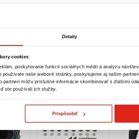
e je súčasťou dodávky),
Detaily
Zobraziť viac
bory cookies
eklám, poskytovanie funkcií sociálnych médií a analýzu návšte
o používate naše webové stránky, poskytujeme aj našim partner
to partneri môžu príslušné informácie skombinovať s ďalšími údaj
ď ste používali ich služby.
Prispôsobiť