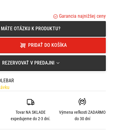
 QUIKLOX,
ou základňou SMQUIKLOXPAD (nie je súčasťou dodávky),
enie a vybratie telefónu,
Garancia najnižšej ceny
mena držiaka,
azdy,
MÁTE OTÁZKU K PRODUKTU?
 na rúrkové riadidlá,
 riadidiel.
PRIDAŤ DO KOŠÍKA
REZERVOVAŤ V PREDAJNI
DLEBAR
návku
Tovar NA SKLADE
Výmena veľkosti
ZADARMO
expedujeme do 2-3 dní.
do 30 dní