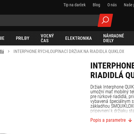
Tip na darček
Blog
O nás
Naše 
VOĽNÝ
NÁHRADNÉ
IE
PRILBY
ELEKTRONIKA
ČAS
DIELY
dlá
INTERPHONE RÝCHLOUPÍNACÍ DRŽIAK NA RIADIDLÁ QUIKLOX
INTERPHONE
RIADIDLÁ Q
Držiak Interphone QUI
umožní mať mobilný tel
pre rúrkové riadidlá, p
vybavená špeciálnym s
základňou SMQUIKLOXPA
pripevnení k držiaku st
Rovnako rýchlo potom m
Popis a parametre
ramena držiaka si môže
VLASTNOSTI:
- univerzálny držiak na