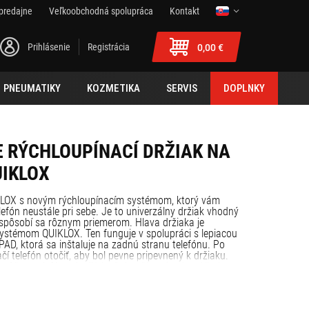
predajne
Veľkoobchodná spolupráca
Kontakt
Prihlásenie
Registrácia
0,00 €
PNEUMATIKY
KOZMETIKA
SERVIS
DOPLNKY
 RÝCHLOUPÍNACÍ DRŽIAK NA
UIKLOX
KLOX s novým rýchloupínacím systémom, ktorý vám
efón neustále pri sebe. Je to univerzálny držiak vhodný
rispôsobí sa rôznym priemerom. Hlava držiaka je
ystémom QUIKLOX. Ten funguje v spolupráci s lepiacou
D, ktorá sa inštaluje na zadnú stranu telefónu. Po
ačí telefón otočiť, aby bol pevne pripevnený k držiaku.
ôžete telefón odpojiť, keď skončíte s jazdou. Uhol
te nastaviť podľa svojich potrieb.
 bicykel alebo motocykel,