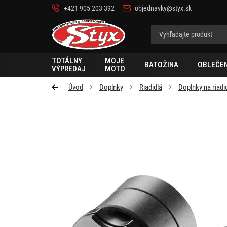
+421 905 203 392
objednavky@styx.sk
Styx
TOTÁLNY
MOJE
BATOŽINA
OBLEČEN
VÝPREDAJ
MOTO
Úvod
Doplnky
Riadidlá
Doplnky na riadi