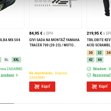
84,95 €
s DPH
219,95 €
s DP
ILBA MX-504
GIVI SADA NA MONTÁŽ YAMAHA
TRILOBITE KEV
TRACER 700 (20-23) / MOTO
ACID SCRAMBL
MORINI X-CAPE 649 (21-23)
30
32
34
05RKIT
XL
XXL
42
44
prava ZADARMO
Skladom
- 
Na objednávku
- Doprava
 predajni
Rezervovať 
ZADARMO
Kúpiť
Kúpiť