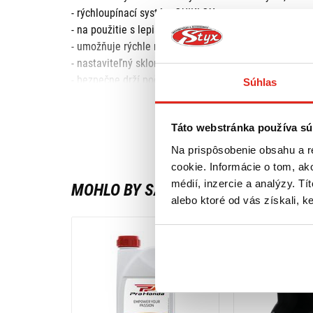
- rýchloupínací systém QUIKLOX,
- na použitie s lepiacou základňou SMQUIKLOXPAD (ni
- umožňuje rýchle nasadenie a vybratie telefónu,
- nastaviteľný sklon ramena držiaka,
- bezpečne drží počas jazdy,
Súhlas
- jednoduchá inštalácia na rúrkové riadidlá,
- prispôsobí sa priemeru riadidiel.
Táto webstránka používa sú
Na prispôsobenie obsahu a r
cookie. Informácie o tom, ak
médií, inzercie a analýzy. Tí
MOHLO BY SA VÁM PÁČIŤ
alebo ktoré od vás získali, ke