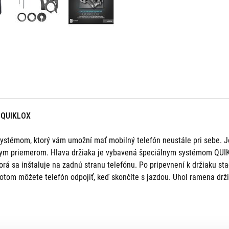
 QUIKLOX
stémom, ktorý vám umožní mať mobilný telefón neustále pri sebe. Je
ôznym priemerom. Hlava držiaka je vybavená špeciálnym systémom QUI
 sa inštaluje na zadnú stranu telefónu. Po pripevnení k držiaku stačí
otom môžete telefón odpojiť, keď skončíte s jazdou. Uhol ramena drž