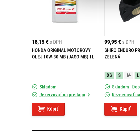
18,15 €
s DPH
99,95 €
s DPH
HONDA ORIGINAL MOTOROVÝ
SHIRO ENDURO PR
OLEJ 10W-30 MB (JASO MB) 1L
ZELENÁ
XS
S
M
L
Skladom
Skladom
- Do
Rezervovať na predajni
Rezervovať na
Kúpiť
Kúpiť