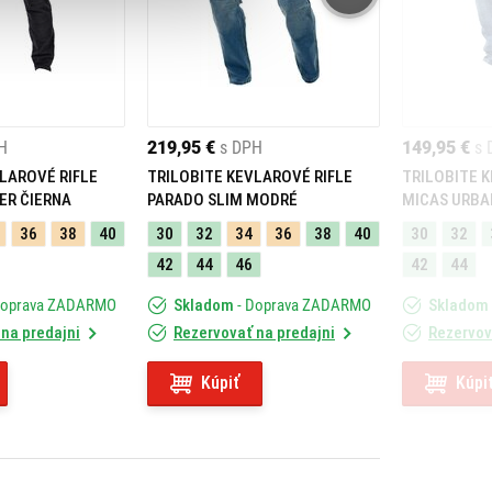
H
219,95 €
s DPH
149,95 €
s 
LAROVÉ RIFLE
TRILOBITE KEVLAROVÉ RIFLE
TRILOBITE 
ER ČIERNA
PARADO SLIM MODRÉ
MICAS URBA
36
38
40
30
32
34
36
38
40
30
32
42
44
46
42
44
Doprava ZADARMO
Skladom
- Doprava ZADARMO
Skladom
na predajni
Rezervovať na predajni
Rezervov
Kúpiť
Kúpi