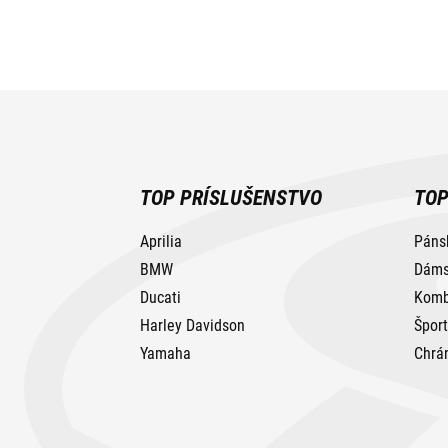
TOP PRÍSLUŠENSTVO
TOP
Aprilia
Páns
BMW
Dáms
Ducati
Komb
Harley Davidson
Špor
Yamaha
Chrá