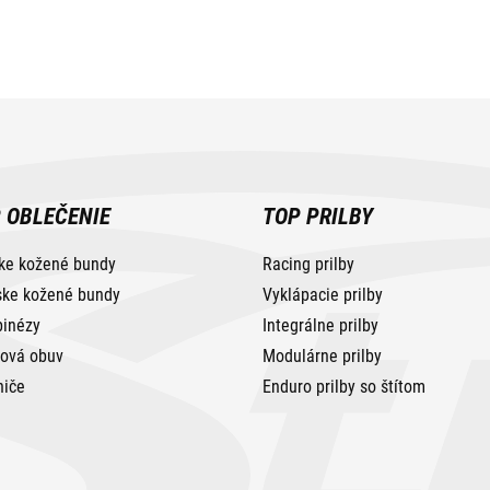
 OBLEČENIE
TOP PRILBY
ke kožené bundy
Racing prilby
ke kožené bundy
Vyklápacie prilby
inézy
Integrálne prilby
tová obuv
Modulárne prilby
niče
Enduro prilby so štítom