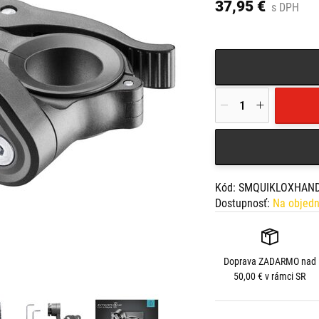
37,95 €
s DPH
- rýchloupínací systém
- na použitie s lepiac
- umožňuje rýchle nasad
- nastaviteľný sklon ra
- bezpečne drží počas j
- jednoduchá inštalácia
- prispôsobí sa priemeru
Kód: SMQUIKLOXHAN
Dostupnosť:
Na objed
Doprava
ZADARMO
nad
50,00 € v rámci SR