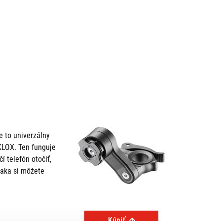
 to univerzálny
KLOX. Ten funguje
 telefón otočiť,
iaka si môžete
Kúpiť