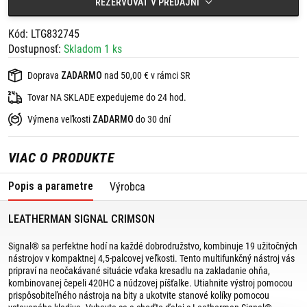
REZERVOVAŤ V PREDAJNI
Šírka: 3,8 cm
Celková hrúbka: 1,6 cm
Kód: LTG832745
Dostupnosť:
Skladom 1 ks
Doprava
ZADARMO
nad 50,00 € v rámci SR
Tovar NA SKLADE expedujeme do 24 hod.
Výmena veľkosti
ZADARMO
do 30 dní
VIAC O PRODUKTE
Popis a parametre
Výrobca
LEATHERMAN SIGNAL CRIMSON
Signal® sa perfektne hodí na každé dobrodružstvo, kombinuje 19 užitočných
nástrojov v kompaktnej 4,5-palcovej veľkosti. Tento multifunkčný nástroj vás
pripraví na neočakávané situácie vďaka kresadlu na zakladanie ohňa,
kombinovanej čepeli 420HC a núdzovej píšťalke. Utiahnite výstroj pomocou
prispôsobiteľného nástroja na bity a ukotvite stanové kolíky pomocou