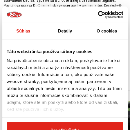
vstavaného kladiva. Vybavte sa a choďte ďalej s Leatherman Signal®.
Povrchová úprava DLC na nehrdzavejúcej oceli v čiernej farbe. Cerakote®
úprava pre farby coyote tan, aqua, crimson, sivú a kobaltovú. Nylonové
puzdro je súčasťou balenia.
PARAMETRE:
Súhlas
Detaily
O cookies
Hmotnosť: 212,6 g
Dĺžka v zatvorenom stave: 11,43 cm
Dĺžka v otvorenom stave: 17,14 cm
Dĺžka čepele: 6,93 cm
Táto webstránka používa súbory cookies
Šírka: 3,8 cm
Celková hrúbka: 1,6 cm
Na prispôsobenie obsahu a reklám, poskytovanie funkcií
sociálnych médií a analýzu návštevnosti používame
súbory cookie. Informácie o tom, ako používate naše
MOHLO BY SA VÁM PÁČIŤ
webové stránky, poskytujeme aj našim partnerom v
oblasti sociálnych médií, inzercie a analýzy. Títo partneri
môžu príslušné informácie skombinovať s ďalšími
údajmi, ktoré ste im poskytli alebo ktoré od vás získali,
keď ste používali ich služby.