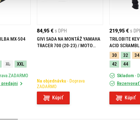
84,95 €
s DPH
219,95 €
s DP
ILBA MX-504
GIVI SADA NA MONTÁŽ YAMAHA
TRILOBITE KEV
TRACER 700 (20-23) / MOTO
ACID SCRAMBL
MORINI X-CAPE 649 (21-23)
30
32
34
05RKIT
XL
XXL
42
44
prava ZADARMO
Skladom
- 
Na objednávku
- Doprava
 predajni
Rezervovať 
ZADARMO
Kúpiť
Kúpiť