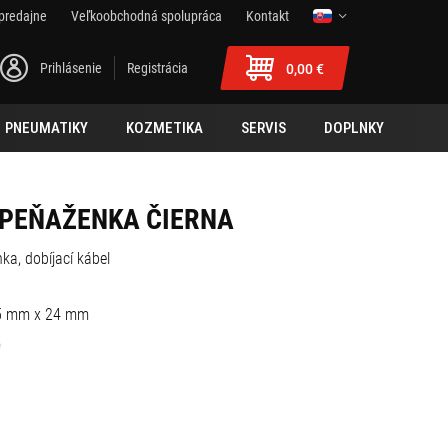
predajne
Veľkoobchodná spolupráca
Kontakt
Prihlásenie
Registrácia
0,00 €
PNEUMATIKY
KOZMETIKA
SERVIS
DOPLNKY
 PEŇAŽENKA ČIERNA
ka, dobíjací kábel
,5 mm x 24 mm
m
h
no (bezdrôtová nabíjačka nie je zahrnutá v balení)
7 V