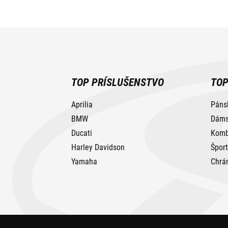
TOP PRÍSLUŠENSTVO
TOP
Aprilia
Páns
BMW
Dáms
Ducati
Komb
Harley Davidson
Špor
Yamaha
Chrá