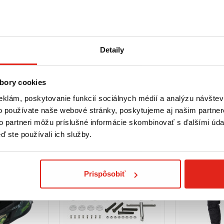
je zahrnutá v balení)
Detaily
bory cookies
eklám, poskytovanie funkcií sociálnych médií a analýzu návšte
o používate naše webové stránky, poskytujeme aj našim partner
to partneri môžu príslušné informácie skombinovať s ďalšími údaj
ď ste používali ich služby.
Prispôsobiť