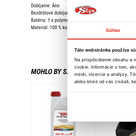
Dobíjanie: Áno
Bezdrôtové dobíjanie: Áno (bezdrôtová nabíjačka nie 
Batéria: 1 x polymér 3,7 V
Materiál: 100 % koža
Súhlas
Táto webstránka používa sú
Na prispôsobenie obsahu a r
cookie. Informácie o tom, ak
MOHLO BY SA VÁM PÁČIŤ
médií, inzercie a analýzy. Tí
alebo ktoré od vás získali, ke