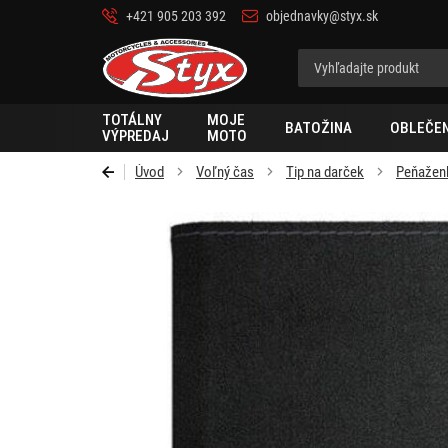
+421 905 203 392
objednavky@styx.sk
Styx
TOTÁLNY
MOJE
BATOŽINA
OBLEČEN
VÝPREDAJ
MOTO
Úvod
Voľný čas
Tip na darček
Peňažen