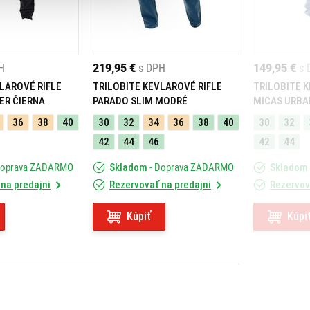
H
219,95 €
s DPH
149,95 €
s 
LAROVÉ RIFLE
TRILOBITE KEVLAROVÉ RIFLE
TRILOBITE 
ER ČIERNA
PARADO SLIM MODRÉ
MICAS URBA
36
38
40
30
32
34
36
38
40
30
32
42
44
46
42
44
Doprava ZADARMO
Skladom
- Doprava ZADARMO
Skladom
na predajni
Rezervovať na predajni
Rezervov
Kúpiť
Kúpi