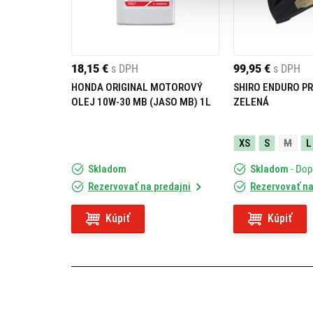
18,15 €
s DPH
99,95 €
s DPH
HONDA ORIGINAL MOTOROVÝ
SHIRO ENDURO PR
OLEJ 10W-30 MB (JASO MB) 1L
ZELENÁ
XS
S
M
L
Skladom
Skladom
- Do
Rezervovať na predajni
Rezervovať na
Kúpiť
Kúpiť