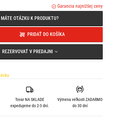
Garancia najnižšej ceny
MÁTE OTÁZKU K PRODUKTU?
PRIDAŤ DO KOŠÍKA
REZERVOVAŤ V PREDAJNI
návku
Tovar NA SKLADE
Výmena veľkosti
ZADARMO
expedujeme do 2-3 dní.
do 30 dní