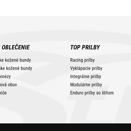
 OBLEČENIE
TOP PRILBY
ke kožené bundy
Racing prilby
ke kožené bundy
Vyklápacie prilby
inézy
Integrálne prilby
tová obuv
Modulárne prilby
niče
Enduro prilby so štítom