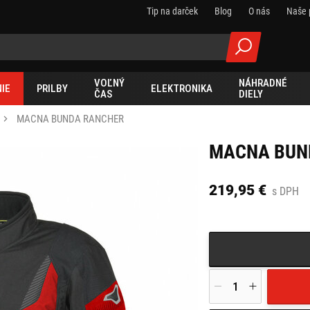
Tip na darček
Blog
O nás
Naše 
VOĽNÝ
NÁHRADNÉ
IE
PRILBY
ELEKTRONIKA
ČAS
DIELY
MACNA BUNDA RANCHER
MACNA BUN
219,95 €
s DPH