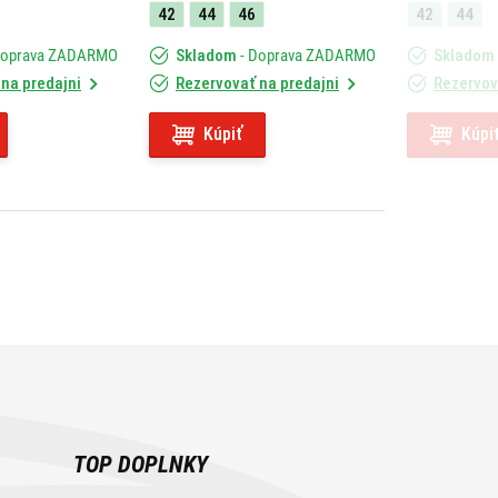
42
44
46
42
44
Doprava ZADARMO
Skladom
- Doprava ZADARMO
Skladom
na predajni
Rezervovať na predajni
Rezervov
Kúpiť
Kúpi
TOP DOPLNKY