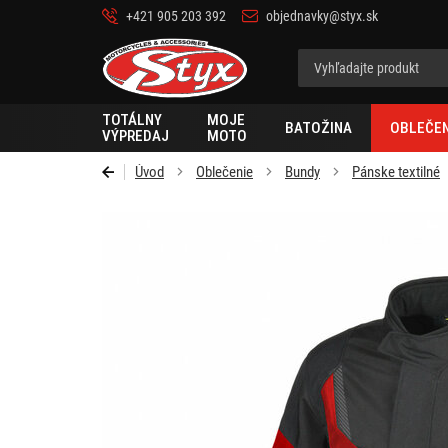
+421 905 203 392
objednavky@styx.sk
Styx
TOTÁLNY
MOJE
BATOŽINA
OBLEČEN
VÝPREDAJ
MOTO
Úvod
Oblečenie
Bundy
Pánske textilné