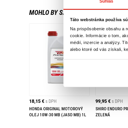
Súhlas
MOHLO BY SA VÁM PÁČIŤ
Táto webstránka používa sú
Na prispôsobenie obsahu a r
cookie. Informácie o tom, ak
médií, inzercie a analýzy. Tí
alebo ktoré od vás získali, ke
18,15 €
s DPH
99,95 €
s DPH
HONDA ORIGINAL MOTOROVÝ
SHIRO ENDURO PR
OLEJ 10W-30 MB (JASO MB) 1L
ZELENÁ