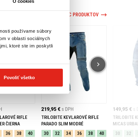
O cookies
VIAC PRODUKTOV
vnosti používame súbory
om v oblasti sociálnych
mi, ktoré ste im poskytli
Povoliť všetko
H
219,95 €
s DPH
149,95 €
s 
LAROVÉ RIFLE
TRILOBITE KEVLAROVÉ RIFLE
TRILOBITE 
ER ČIERNA
PARADO SLIM MODRÉ
MICAS URBA
36
38
40
30
32
34
36
38
40
30
32