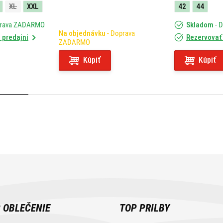
XL
XXL
42
44
prava ZADARMO
Skladom
- 
Na objednávku
- Doprava
 predajni
Rezervovať 
ZADARMO
Kúpiť
Kúpiť
 OBLEČENIE
TOP PRILBY