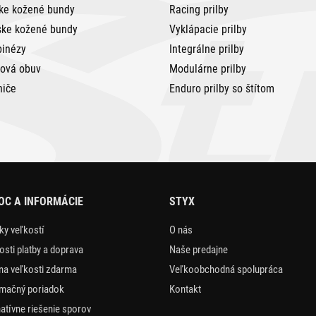
ke kožené bundy
Racing prilby
ke kožené bundy
Vyklápacie prilby
inézy
Integrálne prilby
tová obuv
Modulárne prilby
niče
Enduro prilby so štítom
C A INFORMÁCIE
STYX
ky veľkostí
O nás
sti platby a doprava
Naše predajne
a veľkosti zdarma
Veľkoobchodná spolupráca
mačný poriadok
Kontakt
natívne riešenie sporov