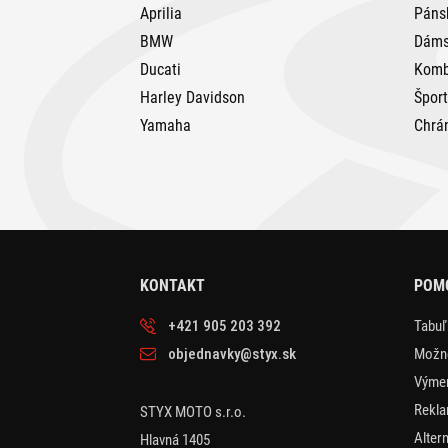
Aprilia
Páns
BMW
Dáms
Ducati
Komb
Harley Davidson
Špor
Yamaha
Chrá
KONTAKT
POMO
+421 905 203 392
Tabuľ
objednavky@styx.sk
Možno
Výmen
Rekla
STYX MOTO s.r.o.
Alter
Hlavná 1405