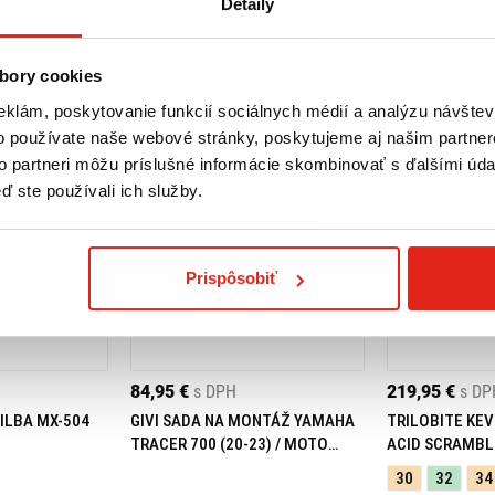
Detaily
bory cookies
eklám, poskytovanie funkcií sociálnych médií a analýzu návšte
o používate naše webové stránky, poskytujeme aj našim partner
to partneri môžu príslušné informácie skombinovať s ďalšími údaj
ď ste používali ich služby.
Prispôsobiť
84,95 €
s DPH
219,95 €
s DP
ILBA MX-504
GIVI SADA NA MONTÁŽ YAMAHA
TRILOBITE KEV
TRACER 700 (20-23) / MOTO
ACID SCRAMBL
MORINI X-CAPE 649 (21-23)
30
32
34
05RKIT