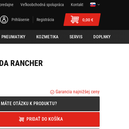
predajne
Veľkoobchodná spolupráca
Kontakt
Prihlásenie
Registrácia
0,00 €
PNEUMATIKY
KOZMETIKA
SERVIS
DOPLNKY
DA RANCHER
Garancia najnižšej ceny
MÁTE OTÁZKU K PRODUKTU?
PRIDAŤ DO KOŠÍKA