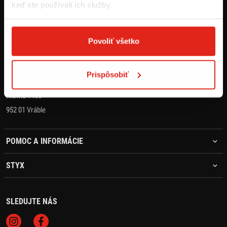
keď ste používali ich služby.
KONTAKT
+421 905 203 392
Povoliť všetko
objednavky@styx.sk
Prispôsobiť
STYX MOTO s.r.o.
Hlavná 1405
952 01 Vráble
POMOC A INFORMÁCIE
STYX
SLEDUJTE NÁS