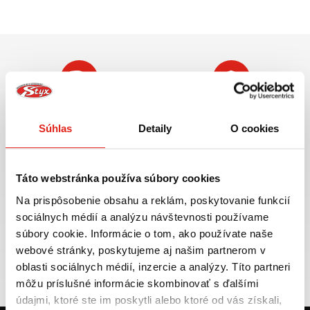
Najväčší výber moto
Doprava ZADARMO pre
príslušenstva ihneď k
objednávky nad 50€ v rámci
Súhlas
Detaily
O cookies
odberu
SR
VIAC INFO
VIAC INFO
Táto webstránka používa súbory cookies
Na prispôsobenie obsahu a reklám, poskytovanie funkcií
sociálnych médií a analýzu návštevnosti používame
súbory cookie. Informácie o tom, ako používate naše
Tovar NA SKLADE
Výmena veľkosti
webové stránky, poskytujeme aj našim partnerom v
expedujeme do 24 hod.
ZADARMO do 30 dní
oblasti sociálnych médií, inzercie a analýzy. Títo partneri
VIAC INFO
VIAC INFO
môžu príslušné informácie skombinovať s ďalšími
údajmi, ktoré ste im poskytli alebo ktoré od vás získali,