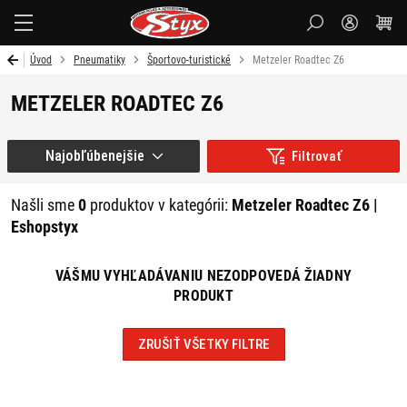
Styx
Úvod
Pneumatiky
Športovo-turistické
Metzeler Roadtec Z6
METZELER ROADTEC Z6
Najobľúbenejšie
Filtrovať
Našli sme
0
produktov v kategórii:
Metzeler Roadtec Z6 |
Eshopstyx
VÁŠMU VYHĽADÁVANIU NEZODPOVEDÁ ŽIADNY
PRODUKT
ZRUŠIŤ VŠETKY FILTRE