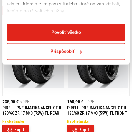
Na objednávku
Na objednávku
údajmi, ktoré ste im poskytli alebo ktoré od vás získali,
Kúpiť
Kúpiť
keď ste používali ich služby.
Povoliť všetko
Prispôsobiť
235,95 €
s DPH
160,95 €
s DPH
PIRELLI PNEUMATIKA ANGEL GT II
PIRELLI PNEUMATIKA ANGEL GT II
170/60 ZR 17 M/C (72W) TL REAR
120/60 ZR 17 M/C (55W) TL FRONT
Na objednávku
Na objednávku
Kúpiť
Kúpiť