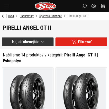
Styx
Úvod
Pneumatiky
Športovo-turistické
Pirelli Angel GT II
PIRELLI ANGEL GT II
Najobľúbenejšie
Filtrovať
Našli sme
14
produktov v kategórii:
Pirelli Angel GT II |
Eshopstyx