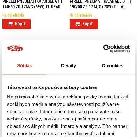
PIRELLI PNEUMATIKA ANGEL GT II
PIRELLI PNEUMATIKA ANGEL GT II
160/60 ZR 17M/C (69W) TL REAR
190/50 ZR 17 M/C (73W) TL (A)
REAR
Na objednávku
Na objednávku
Kúpiť
Kúpiť
Súhlas
Detaily
O cookies
Táto webstránka používa súbory cookies
Na prispôsobenie obsahu a reklám, poskytovanie funkcií
sociálnych médií a analýzu návštevnosti používame
súbory cookie. Informácie o tom, ako používate naše
webové stránky, poskytujeme aj našim partnerom v
248,95 €
s DPH
257,95 €
s DPH
PIRELLI PNEUMATIKA ANGEL GT II
PIRELLI PNEUMATIKA ANGEL GT II
oblasti sociálnych médií, inzercie a analýzy. Títo partneri
190/55 ZR 17 M/C (75W) TL REAR
190/55 ZR 17 M/C (75W) TL (A)
môžu príslušné informácie skombinovať s ďalšími
REAR