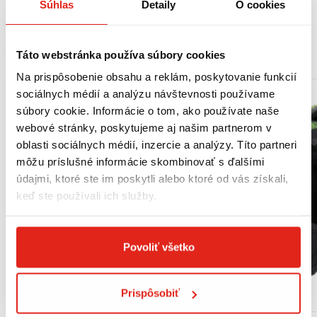
Súhlas
Detaily
O cookies
MOHLO BY SA VÁM PÁČIŤ
Táto webstránka používa súbory cookies
Na prispôsobenie obsahu a reklám, poskytovanie funkcií
sociálnych médií a analýzu návštevnosti používame
súbory cookie. Informácie o tom, ako používate naše
webové stránky, poskytujeme aj našim partnerom v
oblasti sociálnych médií, inzercie a analýzy. Títo partneri
môžu príslušné informácie skombinovať s ďalšími
údajmi, ktoré ste im poskytli alebo ktoré od vás získali,
keď ste používali ich služby.
Povoliť všetko
Prispôsobiť