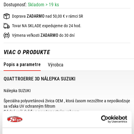
Dostupnosť:
Skladom > 19 ks
Doprava
ZADARMO
nad 50,00 € v rámci SR
Tovar NA SKLADE expedujeme do 24 hod.
Výmena veľkosti
ZADARMO
do 30 dní
VIAC O PRODUKTE
Popis a parametre
Výrobca
QUATTROERRE 3D NÁLEPKA SUZUKI
Nálepka SUZUKI
Špeciálna polyuretánová živica OEM , ktorá časom nezožltne a nepoškodzuje
sa vďaka UV ochranným filtrom
Odolná voči dažďu a poveternostným vplyvom
Zaručená priľnavosť, dlhodobá vynikajúca odolnosť
Chráni proti poškriabaniu
Rozmery: 40 x 35 mm
Farba: čierny podklad