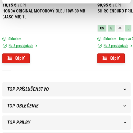
18,15 €
s DPH
99,95 €
s DPH
HONDA ORIGINAL MOTOROVÝ OLEJ 10W-30 MB
SHIRO ENDURO PRIL
(JASO MB) 1L
XS
S
M
L
Skladom
Skladom
- Doprava
Na 2 predajniach
Na 2 predajniach
Kúpiť
Kúpiť
TOP PRÍSLUŠENSTVO
TOP OBLEČENIE
TOP PRILBY