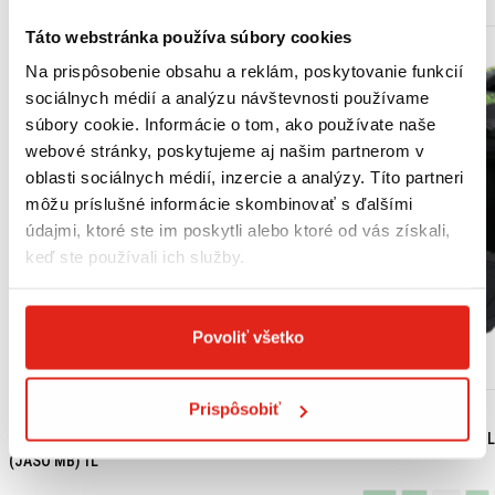
Táto webstránka používa súbory cookies
Na prispôsobenie obsahu a reklám, poskytovanie funkcií
sociálnych médií a analýzu návštevnosti používame
súbory cookie. Informácie o tom, ako používate naše
webové stránky, poskytujeme aj našim partnerom v
oblasti sociálnych médií, inzercie a analýzy. Títo partneri
môžu príslušné informácie skombinovať s ďalšími
údajmi, ktoré ste im poskytli alebo ktoré od vás získali,
keď ste používali ich služby.
Povoliť všetko
Prispôsobiť
18,15 €
s DPH
99,95 €
s DPH
HONDA ORIGINAL MOTOROVÝ OLEJ 10W-30 MB
SHIRO ENDURO PRIL
(JASO MB) 1L