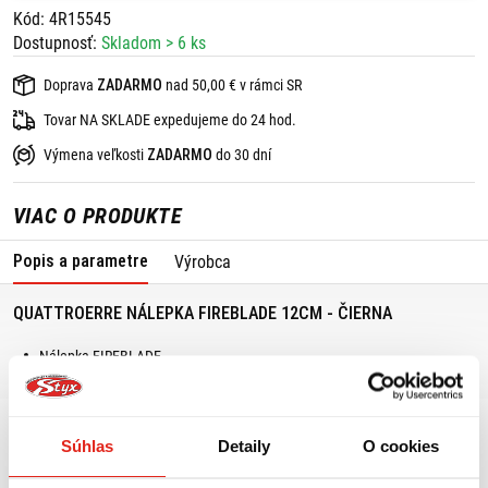
Kód: 4R15545
Dostupnosť:
Skladom > 6 ks
Doprava
ZADARMO
nad 50,00 € v rámci SR
Tovar NA SKLADE expedujeme do 24 hod.
Výmena veľkosti
ZADARMO
do 30 dní
VIAC O PRODUKTE
Popis a parametre
Výrobca
QUATTROERRE NÁLEPKA FIREBLADE 12CM - ČIERNA
Nálepka FIREBLADE
Rozmery : 12 cm
Súhlas
Detaily
O cookies
MOHLO BY SA VÁM PÁČIŤ