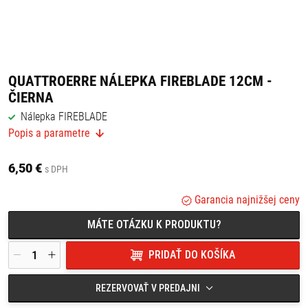
QUATTROERRE NÁLEPKA FIREBLADE 12CM -
ČIERNA
Nálepka FIREBLADE
Popis a parametre
Rozmery : 12 cm
6,50 €
s DPH
Garancia najnižšej ceny
MÁTE OTÁZKU K PRODUKTU?
PRIDAŤ DO KOŠÍKA
REZERVOVAŤ V PREDAJNI