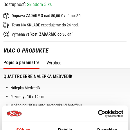
Dostupnosť:
Skladom 5 ks
Doprava
ZADARMO
nad 50,00 € v rámci SR
Tovar NA SKLADE expedujeme do 24 hod.
Výmena veľkosti
ZADARMO
do 30 dní
VIAC O PRODUKTE
Popis a parametre
Výrobca
QUATTROERRE NÁLEPKA MEDVEDÍK
Nálepka Medvedík
Rozmery : 10 x 12 cm
Možno použiť na auto, motocykel či batožinu
Súhlas
Detaily
O cookies