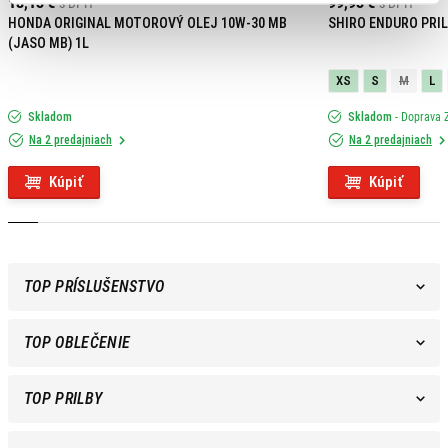
18,15 €
s DPH
99,95 €
s DPH
HONDA ORIGINAL MOTOROVÝ OLEJ 10W-30 MB
SHIRO ENDURO PRIL
(JASO MB) 1L
XS
S
M
L
Skladom
Skladom
- Doprava
Na 2 predajniach
Na 2 predajniach
Kúpiť
Kúpiť
TOP PRÍSLUŠENSTVO
TOP OBLEČENIE
TOP PRILBY