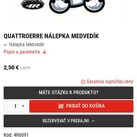
QUATTROERRE NÁLEPKA MEDVEDÍK
Nálepka Medvedík
Popis a parametre
Rozmery : 10 x 12 cm
Možno použiť na auto, motocykel či batožinu
2,50 €
s DPH
Garancia najnižšej ceny
MÁTE OTÁZKU K PRODUKTU?
PRIDAŤ DO KOŠÍKA
REZERVOVAŤ V PREDAJNI
Kód: 4R6091