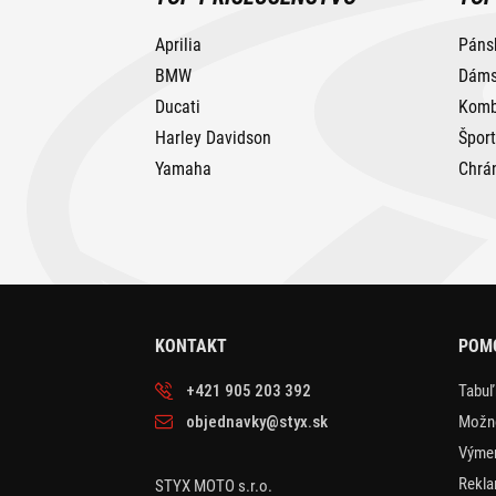
Aprilia
Páns
BMW
Dáms
Ducati
Komb
Harley Davidson
Špor
Yamaha
Chrá
KONTAKT
POMO
+421 905 203 392
Tabuľ
objednavky@styx.sk
Možno
Výmen
Rekla
STYX MOTO s.r.o.