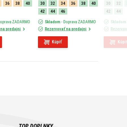
36
38
40
30
32
34
36
38
40
30
32
42
44
46
42
44
Doprava ZADARMO
Skladom
- Doprava ZADARMO
Skladom
na predajni
Rezervovať na predajni
Rezervov
Kúpiť
Kúpi
TOP DOPLNKY