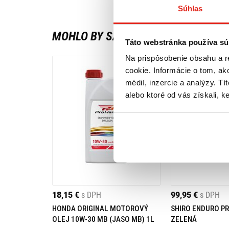
Súhlas
MOHLO BY SA VÁM PÁČIŤ
Táto webstránka používa sú
Na prispôsobenie obsahu a r
cookie. Informácie o tom, ak
médií, inzercie a analýzy. Tí
alebo ktoré od vás získali, ke
18,15 €
s DPH
99,95 €
s DPH
HONDA ORIGINAL MOTOROVÝ
SHIRO ENDURO PR
OLEJ 10W-30 MB (JASO MB) 1L
ZELENÁ