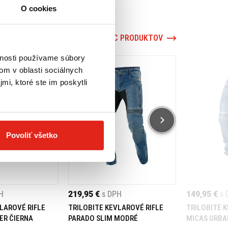
O cookies
VIAC PRODUKTOV
vnosti používame súbory
om v oblasti sociálnych
mi, ktoré ste im poskytli
Povoliť všetko
H
219,95 €
s DPH
149,95 €
s 
LAROVÉ RIFLE
TRILOBITE KEVLAROVÉ RIFLE
TRILOBITE 
ER ČIERNA
PARADO SLIM MODRÉ
MICAS URBA