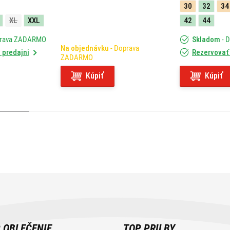
MORINI X-CAPE 649 (21-23)
30
32
34
05RKIT
XL
XXL
42
44
prava ZADARMO
Skladom
- 
Na objednávku
- Doprava
 predajni
Rezervovať 
ZADARMO
Kúpiť
Kúpiť
 OBLEČENIE
TOP PRILBY