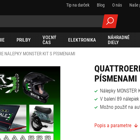
Tip na darček
Blog
O nás
Naše 
VOĽNÝ
NÁHRADNÉ
IE
PRILBY
ELEKTRONIKA
ČAS
DIELY
E NÁLEPKY MONSTER KIT S PÍSMENAMI
QUATTROERR
PÍSMENAMI
Nálepky MONSTER K
V balení 89 nálepiek
Možno použiť na aut
Popis a parametre