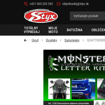
+421 905 203 392
objednavky@styx.sk
Styx
TOTÁLNY
MOJE
BATOŽINA
OBLEČEN
VÝPREDAJ
MOTO
Úvod
Doplnky
Samolepky
QUATTROERR