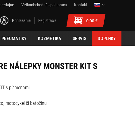
predajne
Veľkoobchodná spolupráca
Kontakt
Prihlásenie
Registrácia
0,00 €
PNEUMATIKY
KOZMETIKA
SERVIS
DOPLNKY
E NÁLEPKY MONSTER KIT S
IT s písmenami
o, motocykel či batožinu