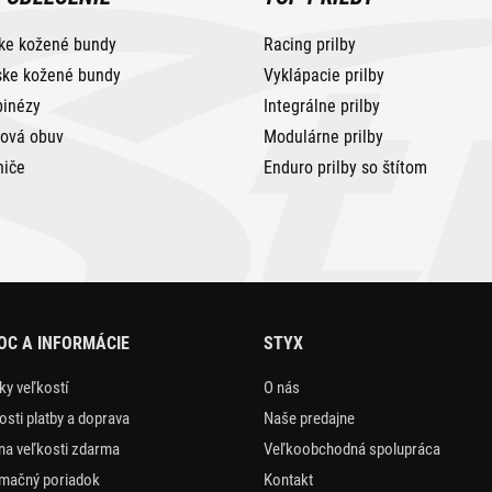
ke kožené bundy
Racing prilby
ke kožené bundy
Vyklápacie prilby
inézy
Integrálne prilby
tová obuv
Modulárne prilby
niče
Enduro prilby so štítom
C A INFORMÁCIE
STYX
ky veľkostí
O nás
sti platby a doprava
Naše predajne
a veľkosti zdarma
Veľkoobchodná spolupráca
mačný poriadok
Kontakt