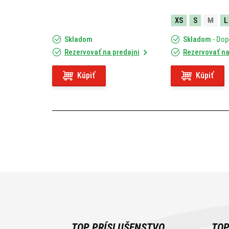
XS
S
M
L
Skladom
Skladom
- Do
Rezervovať na predajni
Rezervovať na
Kúpiť
Kúpiť
TOP PRÍSLUŠENSTVO
TOP