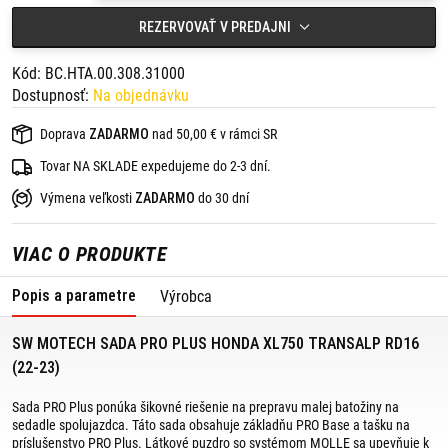
Farba: čierna
Rozmery: 24,0 cm x 16,6 cm
REZERVOVAŤ V PREDAJNI
Hmotnosť: 0,1 kg
MOLLE systém vyrobený z robustnej hypalonovej tkaniny na
Kód: BC.HTA.00.308.31000
vrchnej strane na pripevnenie tašiek na príslušenstvo.
Dostupnosť:
Na objednávku
Spodná strana z protišmykového materiálu.
Všestranné použitie na sedadlách v priestore pre cestujúcich.
Jednoduché pripevnenie pomocou popruhov.
Doprava
ZADARMO
nad 50,00 € v rámci SR
SW-MOTECH PRO Plus
Tovar NA SKLADE expedujeme do 2-3 dní.
Materiál: 1680D ballistický nylon
Výmena veľkosti
ZADARMO
do 30 dní
Farba: čierna/antracitová
Rozmery: 28 cm x 21 cm x 7 cm
Hmotnosť: 0,4 kg
VIAC O PRODUKTE
Objem: 3-6 l
Všetky zadné tašky zo série PRO sú vyrobené z takmer
Popis a parametre
Výrobca
nezničiteľného balistického nylonu 1680D, pôvodne určeného na
vojenské použitie. Môžu sa pochváliť tiež vysoko kvalitným
spracovaním a dobre premyslenými funkciami: systém MOLLE
SW MOTECH SADA PRO PLUS HONDA XL750 TRANSALP RD16
umožňuje pripevnenie ďalšieho príslušenstva. Pútka MOLLE na
spodnej strane tejto tašky z nej robia všestranného spoločníka.
(22-23)
Môže byť pripevnená k nástavcu MOLLE na všetkých taškách zo
série PRO, a to ako na zadné tašky, tak aj na vaky série PRO.
Sada PRO Plus ponúka šikovné riešenie na prepravu malej batožiny na
Hodí sa takmer ku všetkým zadným taškám PRO, sedlovým taškám
sedadle spolujazdca. Táto sada obsahuje základňu PRO Base a tašku na
BLAZE, tankvakom a taškám PRO zo série LEGEND GEAR so
príslušenstvo PRO Plus. Látkové puzdro so systémom MOLLE sa upevňuje k