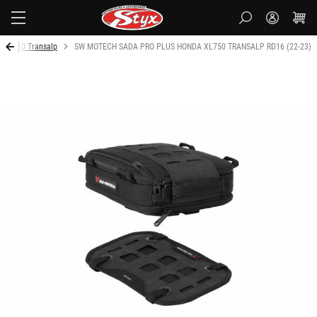
Styx
 XL 750 Transalp
SW MOTECH SADA PRO PLUS HONDA XL750 TRANSALP RD16 (22-23)