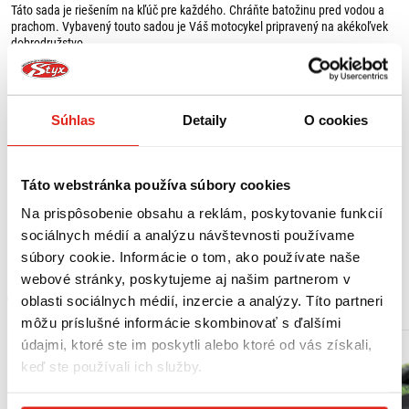
Táto sada je riešením na kľúč pre každého. Chráňte batožinu pred vodou a
prachom. Vybavený touto sadou je Váš motocykel pripravený na akékoľvek
dobrodružstvo.
Materiál: hliník
Povrch: práškovo lakovaný
Farba: čierna
Súhlas
Detaily
O cookies
Objem: 128 l (45 l + 45 l + 38 l)
Rozmery:
TRAX ADV bočný kufor L - 49 cm x 28 cm x 37 cm
TRAX ADV bočný kufor L - 49 cm x 28 cm x 37 cm
Táto webstránka používa súbory cookies
TRAX ADV vrchný kufor - 41 cm x 34 cm x 33 cm
Na prispôsobenie obsahu a reklám, poskytovanie funkcií
Ochrana proti oxidácii a oderu vďaka práškovému laku, ľahko čistiteľný
Zobraziť viac
sociálnych médií a analýzu návštevnosti používame
povrch.
Robotické zváranie a kvalitné nitovanie zamedzujú prenikaniu vlhkosti a
súbory cookie. Informácie o tom, ako používate naše
prachu.
webové stránky, poskytujeme aj našim partnerom v
Vysoká stabilita vďaka vizuálne príťažlivému a funkčnému reliéfnemu
MOHLO BY SA VÁM PÁČIŤ
oblasti sociálnych médií, inzercie a analýzy. Títo partneri
plechu.
Plastové rohové krytky vystužené sklenými vláknami.
môžu príslušné informácie skombinovať s ďalšími
Zabezpečenie proti krádeži.
údajmi, ktoré ste im poskytli alebo ktoré od vás získali,
keď ste používali ich služby.
Obsah balenia:
1 x TRAX ADV vrchný kufor 38 l,