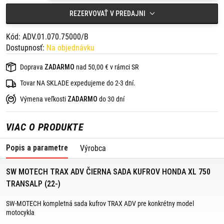
Ochrana proti oxidácii a oderu vďaka práškovému laku, ľahko
REZERVOVAŤ V PREDAJNI
čistiteľný povrch.
Robotické zváranie a kvalitné nitovanie zamedzujú prenikaniu
vlhkosti a prachu.
Kód: ADV.01.070.75000/B
Vysoká stabilita vďaka vizuálne príťažlivému a funkčnému
Dostupnosť:
Na objednávku
reliéfnemu plechu.
Plastové rohové krytky vystužené sklenými vláknami.
Zabezpečenie proti krádeži.
Doprava
ZADARMO
nad 50,00 € v rámci SR
Obsah balenia:
Tovar NA SKLADE expedujeme do 2-3 dní.
1 x TRAX ADV vrchný kufor 38 l,
Výmena veľkosti
ZADARMO
do 30 dní
1 x TRAX ADV bočný kufor L 45 l - ľavý,
1 x TRAX ADV bočný kufor L 45 l - pravý,
2 x PRO bočný nosič,
VIAC O PRODUKTE
2 x adaptérová súprava pre PRO bočný nosič,
2 x zabezpečenie proti krádeži pre PRO bočný nosič,
1 x ADVENTURE-RACK zadný nosič,
Popis a parametre
Výrobca
1 x adaptérová platňa pre ADVENTURE-RACK zadný nosič,
3 x TRAX sada zámkov,
2 x TRAX M/L rozpínacia vnútorná taška,
SW MOTECH TRAX ADV ČIERNA SADA KUFROV HONDA XL 750
6 x obmedzovač otvárania veka,
3 x vnútorná taška,
TRANSALP (22-)
1 x Multi-Tool kľúčenka,
montážny materiál,
SW-MOTECH kompletná sada kufrov TRAX ADV pre konkrétny model
montážny návod.
motocykla