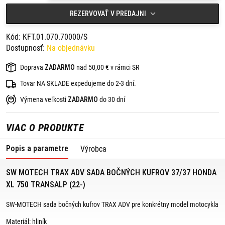
reliéfnemu plechu.
Plastové rohové krytky vystužené sklenými vláknami.
REZERVOVAŤ V PREDAJNI
Zabezpečenie proti krádeži.
Obsah balenia:
Kód: KFT.01.070.70000/S
Dostupnosť:
Na objednávku
1 x TRAX ADV bočný kufor M 37 l - ľavý,
1 x TRAX ADV bočný kufor M 37 l - pravý,
2 x PRO bočný nosič,
Doprava
ZADARMO
nad 50,00 € v rámci SR
2 x adaptérová súprava pre PRO bočný nosič,
2 x zabezpečenie proti krádeži pre PRO bočný nosič,
Tovar NA SKLADE expedujeme do 2-3 dní.
2 x TRAX sada zámkov,
4 x obmedzovač otvárania veka,
Výmena veľkosti
ZADARMO
do 30 dní
2 x vnútorná taška,
1 x prívesok na kľúče s multifunkčným náradím,
montážny materiál,
VIAC O PRODUKTE
montážny návod.
Popis a parametre
Výrobca
SW MOTECH TRAX ADV SADA BOČNÝCH KUFROV 37/37 HONDA
XL 750 TRANSALP (22-)
SW-MOTECH sada bočných kufrov TRAX ADV pre konkrétny model motocykla
Materiál: hliník