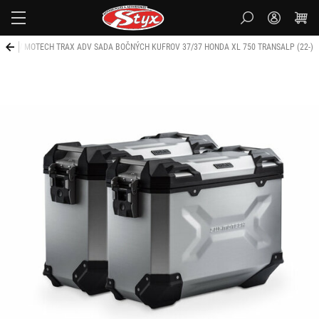
Styx
SW MOTECH TRAX ADV SADA BOČNÝCH KUFROV 37/37 HONDA XL 750 TRANSALP (22-)