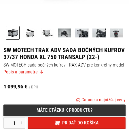
SW MOTECH TRAX ADV SADA BOČNÝCH KUFROV
37/37 HONDA XL 750 TRANSALP (22-)
SW-MOTECH sada bočných kufrov TRAX ADV pre konkrétny model
motocykla
Popis a parametre
Materiál: hliník
Povrch: anodizovaný
1 099,95 €
Farba: strieborná
s DPH
Objem: 74 l (37 l + 37 l)
Rozmery:
Garancia najnižšej ceny
TRAX ADV bočný kufor M - 49 cm x 23 cm x 37 cm
TRAX ADV bočný kufor M - 49 cm x 23 cm x 37 cm
MÁTE OTÁZKU K PRODUKTU?
Ochrana proti oxidácii a oderu, ľahko čistiteľný povrch.
Robotické zváranie a kvalitné nitovanie zamedzujú prenikaniu
vlhkosti a prachu.
PRIDAŤ DO KOŠÍKA
Vysoká stabilita vďaka vizuálne príťažlivému a funkčnému