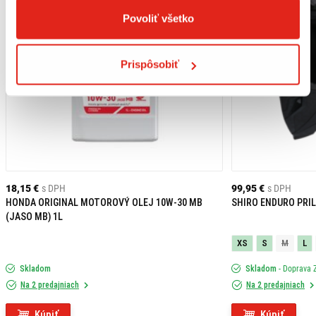
1 x prívesok na kľúče s multifunkčným náradím,
montážny materiál,
Povoliť všetko
montážny návod.
Prispôsobiť
18,15 €
s DPH
99,95 €
s DPH
HONDA ORIGINAL MOTOROVÝ OLEJ 10W-30 MB
SHIRO ENDURO PRIL
(JASO MB) 1L
XS
S
M
L
Skladom
Skladom
- Doprava
Na 2 predajniach
Na 2 predajniach
Kúpiť
Kúpiť