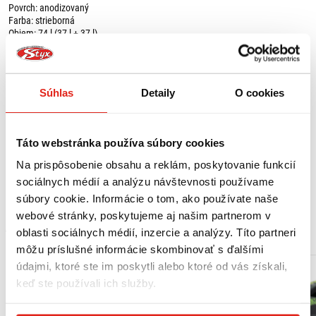
Povrch: anodizovaný
Farba: strieborná
Objem: 74 l (37 l + 37 l)
Rozmery:
TRAX ADV bočný kufor M - 49 cm x 23 cm x 37 cm
TRAX ADV bočný kufor M - 49 cm x 23 cm x 37 cm
Súhlas
Detaily
O cookies
Ochrana proti oxidácii a oderu, ľahko čistiteľný povrch.
Robotické zváranie a kvalitné nitovanie zamedzujú prenikaniu vlhkosti a
prachu.
Vysoká stabilita vďaka vizuálne príťažlivému a funkčnému reliéfnemu
Táto webstránka používa súbory cookies
plechu.
Plastové rohové krytky vystužené sklenými vláknami.
Na prispôsobenie obsahu a reklám, poskytovanie funkcií
Zabezpečenie proti krádeži.
Zobraziť viac
sociálnych médií a analýzu návštevnosti používame
Obsah balenia:
súbory cookie. Informácie o tom, ako používate naše
webové stránky, poskytujeme aj našim partnerom v
1 x TRAX ADV bočný kufor M 37 l - ľavý,
MOHLO BY SA VÁM PÁČIŤ
oblasti sociálnych médií, inzercie a analýzy. Títo partneri
1 x TRAX ADV bočný kufor M 37 l - pravý,
2 x PRO bočný nosič,
môžu príslušné informácie skombinovať s ďalšími
2 x adaptérová súprava pre PRO bočný nosič,
údajmi, ktoré ste im poskytli alebo ktoré od vás získali,
2 x zabezpečenie proti krádeži pre PRO bočný nosič,
keď ste používali ich služby.
2 x TRAX sada zámkov,
4 x obmedzovač otvárania veka,
2 x vnútorná taška,