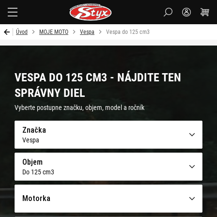
Styx
Úvod
MOJE MOTO
Vespa
Vespa do 125 cm3
VESPA DO 125 CM3 - NÁJDITE TEN
SPRÁVNY DIEL
Vyberte postupne značku, objem, model a ročník
Značka
Vespa
Objem
Do 125 cm3
Motorka