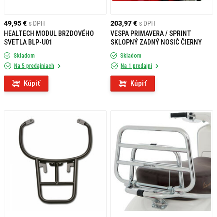
49,95 €
s DPH
203,97 €
s DPH
HEALTECH MODUL BRZDOVÉHO
VESPA PRIMAVERA / SPRINT
SVETLA BLP-U01
SKLOPNÝ ZADNÝ NOSIČ ČIERNY
Skladom
Skladom
Na 5 predajniach
Na 1 predajni
Kúpiť
Kúpiť