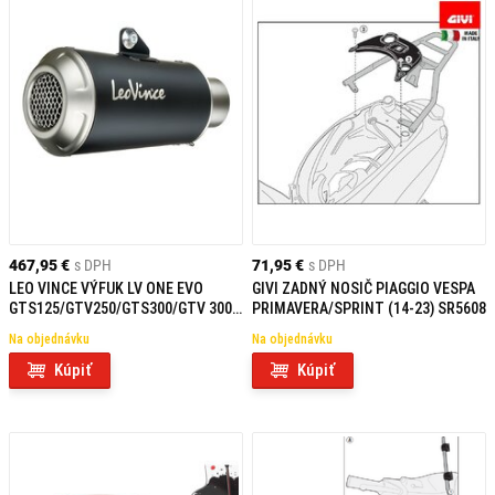
467,95 €
s DPH
71,95 €
s DPH
LEO VINCE VÝFUK LV ONE EVO
GIVI ZADNÝ NOSIČ PIAGGIO VESPA
GTS125/GTV250/GTS300/GTV 300
PRIMAVERA/SPRINT (14-23) SR5608
INOX
Na objednávku
Na objednávku
Kúpiť
Kúpiť