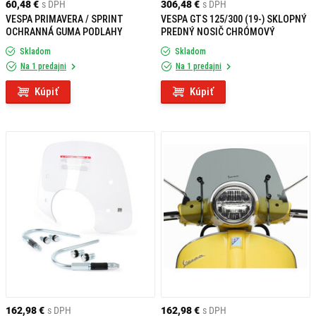
60,48 €
s DPH
306,48 €
s DPH
VESPA PRIMAVERA / SPRINT
VESPA GTS 125/300 (19-) SKLOPNÝ
OCHRANNÁ GUMA PODLAHY
PREDNÝ NOSIČ CHRÓMOVÝ
Skladom
Skladom
Na 1 predajni
Na 1 predajni
Kúpiť
Kúpiť
162,98 €
s DPH
162,98 €
s DPH