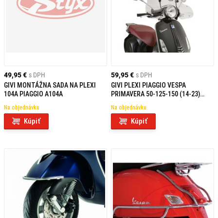
49,95 €
s DPH
59,95 €
s DPH
GIVI MONTÁŽNA SADA NA PLEXI
GIVI PLEXI PIAGGIO VESPA
104A PIAGGIO A104A
PRIMAVERA 50-125-150 (14-23)
5608A
Na objednávku
Na objednávku
Kúpiť
Kúpiť