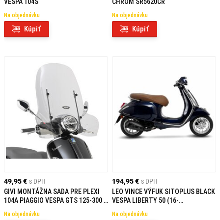
VESPA 104S
CHRÓM SR5620CR
Na objednávku
Na objednávku
Kúpiť
Kúpiť
49,95 €
s DPH
194,95 €
s DPH
GIVI MONTÁŽNA SADA PRE PLEXI
LEO VINCE VÝFUK SITOPLUS BLACK
104A PIAGGIO VESPA GTS 125-300 /
VESPA LIBERTY 50 (16-
GTS 125-300 SUPER (23) A5620A
23)/PRIMAVERA 50 (13-23)/SPRINT
Na objednávku
Na objednávku
50 (14-23)/ZIP 50 (18-23)