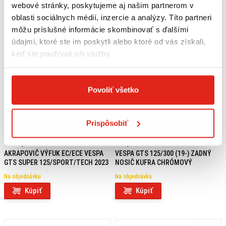
webové stránky, poskytujeme aj našim partnerom v
oblasti sociálnych médií, inzercie a analýzy. Títo partneri
môžu príslušné informácie skombinovať s ďalšími
údajmi, ktoré ste im poskytli alebo ktoré od vás získali,
keď ste používali ich služby.
Povoliť všetko
Prispôsobiť
1 069,95 €
s DPH
159,00 €
s DPH
AKRAPOVIČ VÝFUK EC/ECE VESPA
VESPA GTS 125/300 (19-) ZADNÝ
GTS SUPER 125/SPORT/TECH 2023
NOSIČ KUFRA CHRÓMOVÝ
Na objednávku
Na objednávku
Kúpiť
Kúpiť