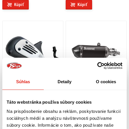
Kúpiť
Kúpiť
Súhlas
Detaily
O cookies
194,95 €
s DPH
1 069,95 €
s DPH
LEO VINCE VÝFUK SITOPLUS VESPA
AKRAPOVIČ VÝFUK EC/ECE VESPA
Táto webstránka používa súbory cookies
LIBERTY 50 (16-23)/PRIMAVERA 50
GTS SUPER 125/SPORT/TECH 2023
(13-23)/SPRINT 50 (14-23)/ZIP 50
Na prispôsobenie obsahu a reklám, poskytovanie funkcií
Na objednávku
Na objednávku
(18-23)
sociálnych médií a analýzu návštevnosti používame
Kúpiť
Kúpiť
súbory cookie. Informácie o tom, ako používate naše