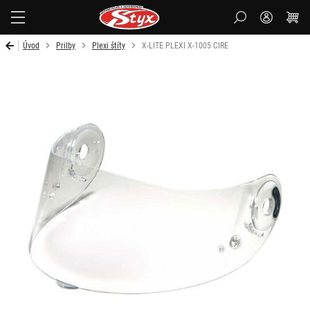
Styx
Úvod
Prilby
Plexi štíty
X-LITE PLEXI X-1005 CIRE