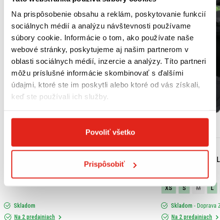
Na prispôsobenie obsahu a reklám, poskytovanie funkcií
sociálnych médií a analýzu návštevnosti používame
súbory cookie. Informácie o tom, ako používate naše
webové stránky, poskytujeme aj našim partnerom v
oblasti sociálnych médií, inzercie a analýzy. Títo partneri
môžu príslušné informácie skombinovať s ďalšími
údajmi, ktoré ste im poskytli alebo ktoré od vás získali,
keď ste používali ich služby.
Povoliť všetko
18,15 €
s DPH
99,95 €
s DPH
HONDA ORIGINAL MOTOROVÝ OLEJ 10W-30 MB
SHIRO ENDURO PRIL
Prispôsobiť
(JASO MB) 1L
XS
S
M
L
Skladom
Skladom
- Doprava
Na 2 predajniach
Na 2 predajniach