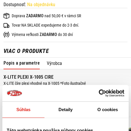
Dostupnosť:
Na objednávku
Doprava
ZADARMO
nad 50,00 € v rámci SR
Tovar NA SKLADE expedujeme do 2-3 dní.
Výmena veľkosti
ZADARMO
do 30 dní
VIAC O PRODUKTE
Popis a parametre
Výrobca
X-LITE PLEXI X-1005 CIRE
X-LITE číre plexi vhodné na X-1005 *Foto ilustračné
MOHLO BY SA VÁM PÁČIŤ
Súhlas
Detaily
O cookies
Táto webstránka používa súbory cookies