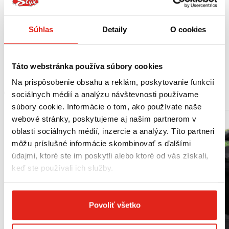
- súprava ohrievacích návlekov na pneumatiky CAPIT,
- jednoduchý tvar, ale všestranný, veľmi praktický a efektívny;
Súhlas
Detaily
O cookies
- obsahuje patentovanú technológiu CAPIT bez termostatu,
- osvedčená kvalita využívaná hlavnými továrenskými tímami Yamaha,
- označenie GYTR®.
Táto webstránka používa súbory cookies
Na prispôsobenie obsahu a reklám, poskytovanie funkcií
MOHLO BY SA VÁM PÁČIŤ
sociálnych médií a analýzu návštevnosti používame
súbory cookie. Informácie o tom, ako používate naše
webové stránky, poskytujeme aj našim partnerom v
oblasti sociálnych médií, inzercie a analýzy. Títo partneri
môžu príslušné informácie skombinovať s ďalšími
údajmi, ktoré ste im poskytli alebo ktoré od vás získali,
keď ste používali ich služby.
Povoliť všetko