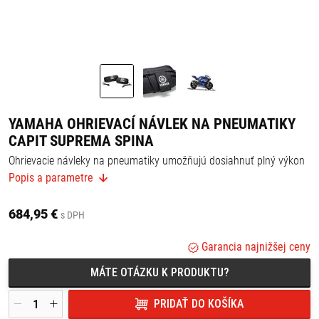
YAMAHA OHRIEVACÍ NÁVLEK NA PNEUMATIKY
CAPIT SUPREMA SPINA
Ohrievacie návleky na pneumatiky umožňujú dosiahnuť plný výkon
vášho stroja hneď od štartovej čiary bez toho, aby ste museli
Popis a parametre
absolvovať niekoľko kôl na zahriatie pneumatík.
- súprava ohrievacích návlekov na pneumatiky CAPIT,
684,95 €
- jednoduchý tvar, ale všestranný, veľmi praktický a efektívny;
s DPH
- obsahuje patentovanú technológiu CAPIT bez termostatu,
- osvedčená kvalita využívaná hlavnými továrenskými tímami
Garancia najnižšej ceny
Yamaha,
- označenie GYTR®.
MÁTE OTÁZKU K PRODUKTU?
PRIDAŤ DO KOŠÍKA