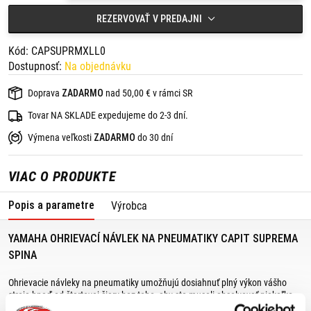
REZERVOVAŤ V PREDAJNI
Kód: CAPSUPRMXLL0
Dostupnosť:
Na objednávku
Doprava
ZADARMO
nad 50,00 € v rámci SR
Tovar NA SKLADE expedujeme do 2-3 dní.
Výmena veľkosti
ZADARMO
do 30 dní
VIAC O PRODUKTE
Popis a parametre
Výrobca
YAMAHA OHRIEVACÍ NÁVLEK NA PNEUMATIKY CAPIT SUPREMA
SPINA
Ohrievacie návleky na pneumatiky umožňujú dosiahnuť plný výkon vášho
stroja hneď od štartovej čiary bez toho, aby ste museli absolvovať niekoľko
kôl na zahriatie pneumatík.