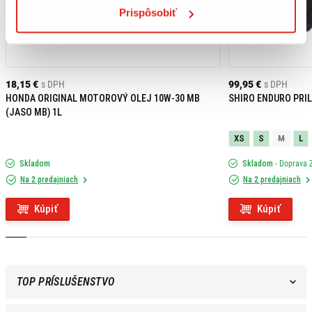
Prispôsobiť
18,15 €
s DPH
99,95 €
s DPH
HONDA ORIGINAL MOTOROVÝ OLEJ 10W-30 MB
SHIRO ENDURO PRIL
(JASO MB) 1L
XS
S
M
L
Skladom
Skladom
- Doprava
Na 2 predajniach
Na 2 predajniach
Kúpiť
Kúpiť
TOP PRÍSLUŠENSTVO