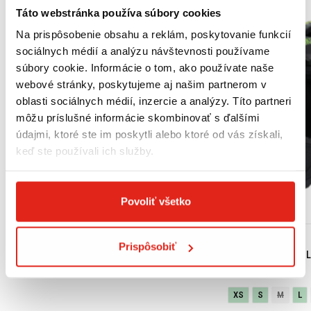
Táto webstránka používa súbory cookies
Na prispôsobenie obsahu a reklám, poskytovanie funkcií
sociálnych médií a analýzu návštevnosti používame
súbory cookie. Informácie o tom, ako používate naše
webové stránky, poskytujeme aj našim partnerom v
oblasti sociálnych médií, inzercie a analýzy. Títo partneri
môžu príslušné informácie skombinovať s ďalšími
údajmi, ktoré ste im poskytli alebo ktoré od vás získali,
keď ste používali ich služby.
Povoliť všetko
18,15 €
s DPH
99,95 €
s DPH
Prispôsobiť
HONDA ORIGINAL MOTOROVÝ OLEJ 10W-30 MB
SHIRO ENDURO PRIL
(JASO MB) 1L
XS
S
M
L