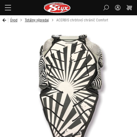
Styx
Úvod
Totálny výpredaj
ACERBIS chrbtový chránič Comfort