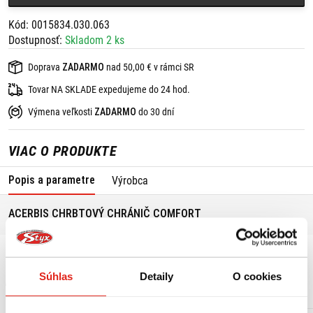
Kód: 0015834.030.063
Dostupnosť:
Skladom 2 ks
Doprava
ZADARMO
nad 50,00 € v rámci SR
Tovar NA SKLADE expedujeme do 24 hod.
Výmena veľkosti
ZADARMO
do 30 dní
VIAC O PRODUKTE
Popis a parametre
Výrobca
ACERBIS CHRBTOVÝ CHRÁNIČ COMFORT
ACERBIS CHRBTOVY CHRANIC COMFORT Velkost S/M
Súhlas
Detaily
O cookies
MOHLO BY SA VÁM PÁČIŤ