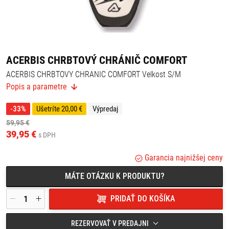
ACERBIS CHRBTOVÝ CHRÁNIČ COMFORT
ACERBIS CHRBTOVY CHRANIC COMFORT Velkost S/M
Popis a parametre
-33%
Ušetríte 20,00 €
Výpredaj
59,95 €
39,95 €
s DPH
Garancia najnižšej ceny
MÁTE OTÁZKU K PRODUKTU?
PRIDAŤ DO KOŠÍKA
REZERVOVAŤ V PREDAJNI