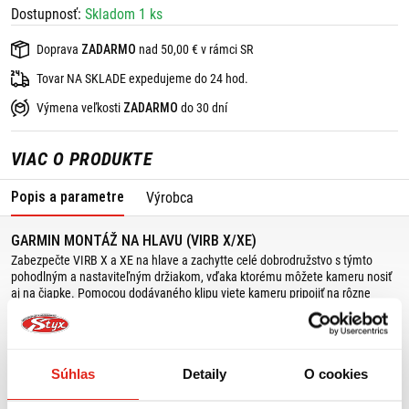
Dostupnosť:
Skladom 1 ks
Doprava
ZADARMO
nad 50,00 € v rámci SR
Tovar NA SKLADE expedujeme do 24 hod.
Výmena veľkosti
ZADARMO
do 30 dní
VIAC O PRODUKTE
Popis a parametre
Výrobca
GARMIN MONTÁŽ NA HLAVU (VIRB X/XE)
Zabezpečte VIRB X a XE na hlave a zachytte celé dobrodružstvo s týmto
pohodlným a nastaviteľným držiakom, vďaka ktorému môžete kameru nosiť
aj na čiapke. Pomocou dodávaného klipu viete kameru pripojiť na rôzne
miesta (3 mm až 6 mm na hrúbku), vrátane čiapky, opasku, pútko batohu
alebo vo vrecku pri horolezectve, turistike, potápaniu a podobne.
Súhlas
Detaily
O cookies
MOHLO BY SA VÁM PÁČIŤ