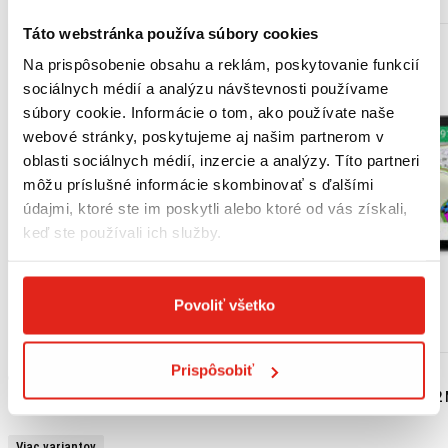
Táto webstránka používa súbory cookies
Na prispôsobenie obsahu a reklám, poskytovanie funkcií
sociálnych médií a analýzu návštevnosti používame
súbory cookie. Informácie o tom, ako používate naše
webové stránky, poskytujeme aj našim partnerom v
oblasti sociálnych médií, inzercie a analýzy. Títo partneri
môžu príslušné informácie skombinovať s ďalšími
údajmi, ktoré ste im poskytli alebo ktoré od vás získali,
keď ste používali ich služby.
Povoliť všetko
Prispôsobiť
od 41,95 €
s DPH
499,95 €
s DPH
HEALTECH QUICK SHIFTER EASY KABELÁŽ
GARMIN ZUMO XT2 
Viac variantov