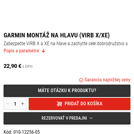
GARMIN MONTÁŽ NA HLAVU (VIRB X/XE)
Zabezpečte VIRB X a XE na hlave a zachytte celé dobrodružstvo s
týmto pohodlným a nastaviteľným držiakom, vďaka ktorému
Popis a parametre
môžete kameru nosiť aj na čiapke. Pomocou dodávaného klipu
viete kameru pripojiť na rôzne miesta (3 mm až 6 mm na hrúbku),
vrátane čiapky, opasku, pútko batohu alebo vo vrecku pri
22,90 €
s DPH
horolezectve, turistike, potápaniu a podobne.
Garancia najnižšej ceny
MÁTE OTÁZKU K PRODUKTU?
PRIDAŤ DO KOŠÍKA
REZERVOVAŤ V PREDAJNI
Kód: 010-12256-05