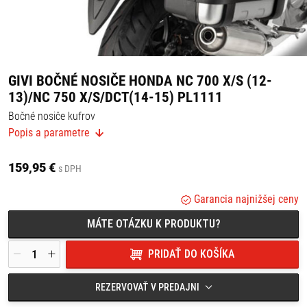
GIVI BOČNÉ NOSIČE HONDA NC 700 X/S (12-
13)/NC 750 X/S/DCT(14-15) PL1111
Bočné nosiče kufrov
Vhodné pre bočné kufre MONOKEY®
Popis a parametre
Pre montáž je potrebný zadný nosič 1111FZ alebo montážna sada
1111KIT
Vhodné pre:
159,95 €
s DPH
HONDA
NC700S (12-13) / NC750S / NC750S DCT (14-15)
Garancia najnižšej ceny
NC700X (12-13) / NC750X / NC750X DCT (14-15)
MÁTE OTÁZKU K PRODUKTU?
PRIDAŤ DO KOŠÍKA
REZERVOVAŤ V PREDAJNI