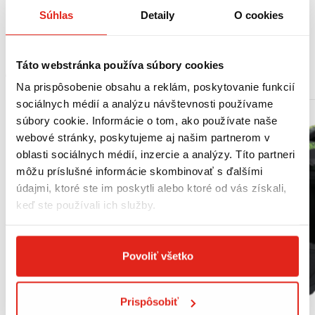
NC700S (12-13) / NC750S / NC750S DCT (14-15)
Súhlas
Detaily
O cookies
NC700X (12-13) / NC750X / NC750X DCT (14-15)
Táto webstránka používa súbory cookies
MOHLO BY SA VÁM PÁČIŤ
Na prispôsobenie obsahu a reklám, poskytovanie funkcií
sociálnych médií a analýzu návštevnosti používame
súbory cookie. Informácie o tom, ako používate naše
webové stránky, poskytujeme aj našim partnerom v
oblasti sociálnych médií, inzercie a analýzy. Títo partneri
môžu príslušné informácie skombinovať s ďalšími
údajmi, ktoré ste im poskytli alebo ktoré od vás získali,
keď ste používali ich služby.
Povoliť všetko
Prispôsobiť