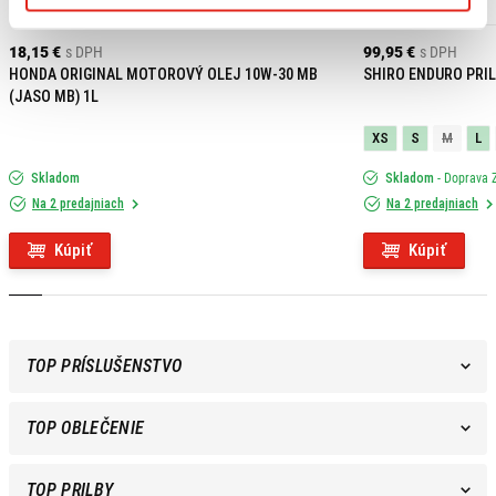
18,15 €
s DPH
99,95 €
s DPH
HONDA ORIGINAL MOTOROVÝ OLEJ 10W-30 MB
SHIRO ENDURO PRIL
(JASO MB) 1L
XS
S
M
L
Skladom
Skladom
- Doprava
Na 2 predajniach
Na 2 predajniach
Kúpiť
Kúpiť
TOP PRÍSLUŠENSTVO
TOP OBLEČENIE
TOP PRILBY