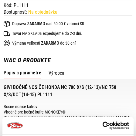
Kód: PL1111
Dostupnosť:
Na objednávku
Doprava
ZADARMO
nad 50,00 € v rámci SR
Tovar NA SKLADE expedujeme do 2-3 dní.
Výmena veľkosti
ZADARMO
do 30 dní
VIAC O PRODUKTE
Popis a parametre
Výrobca
GIVI BOČNÉ NOSIČE HONDA NC 700 X/S (12-13)/NC 750
X/S/DCT(14-15) PL1111
Bočné nosiče kufrov
Vhodné pre bočné kufre MONOKEY®
Pre montáž je potrebný zadný nosič 1111FZ alebo montážna sada 1111KIT
Vhodné pre:
HONDA