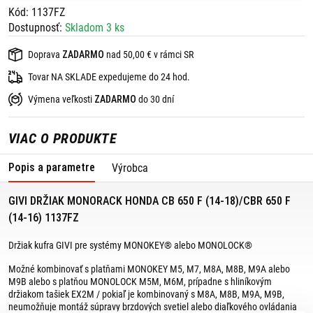
Kód: 1137FZ
Dostupnosť:
Skladom 3 ks
Doprava
ZADARMO
nad 50,00 € v rámci SR
Tovar NA SKLADE expedujeme do 24 hod.
Výmena veľkosti
ZADARMO
do 30 dní
VIAC O PRODUKTE
Popis a parametre
Výrobca
GIVI DRŽIAK MONORACK HONDA CB 650 F (14-18)/CBR 650 F
(14-16) 1137FZ
Držiak kufra GIVI pre systémy MONOKEY® alebo MONOLOCK®
Možné kombinovať s platňami MONOKEY M5, M7, M8A, M8B, M9A alebo
M9B alebo s platňou MONOLOCK M5M, M6M, prípadne s hliníkovým
držiakom tašiek EX2M / pokiaľ je kombinovaný s M8A, M8B, M9A, M9B,
neumožňuje montáž súpravy brzdových svetiel alebo diaľkového ovládania