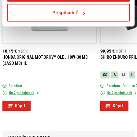
Prispôsobiť
18,15 €
s DPH
99,95 €
s DPH
HONDA ORIGINAL MOTOROVÝ OLEJ 10W-30 MB
SHIRO ENDURO PRIL
(JASO MB) 1L
XS
S
M
L
Skladom
Skladom
- Doprava
Na 2 predajniach
Na 2 predajniach
Kúpiť
Kúpiť