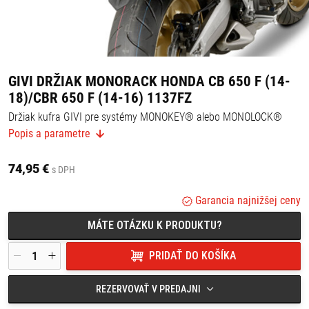
GIVI DRŽIAK MONORACK HONDA CB 650 F (14-
18)/CBR 650 F (14-16) 1137FZ
Držiak kufra GIVI pre systémy MONOKEY® alebo MONOLOCK®
Popis a parametre
Možné kombinovať s platňami MONOKEY M5, M7, M8A, M8B, M9A
alebo M9B alebo s platňou MONOLOCK M5M, M6M, prípadne s
hliníkovým držiakom tašiek EX2M / pokiaľ je kombinovaný s M8A,
74,95 €
M8B, M9A, M9B, neumožňuje montáž súpravy brzdových svetiel
s DPH
alebo diaľkového ovládania zamykania horného kufra.
Výrobca odporúča montáž v odbornom servise.
Garancia najnižšej ceny
Vhodné pre:
MÁTE OTÁZKU K PRODUKTU?
HONDA
CB650 F / CBR650F (14-16)
PRIDAŤ DO KOŠÍKA
CB 650F (17-18)
REZERVOVAŤ V PREDAJNI