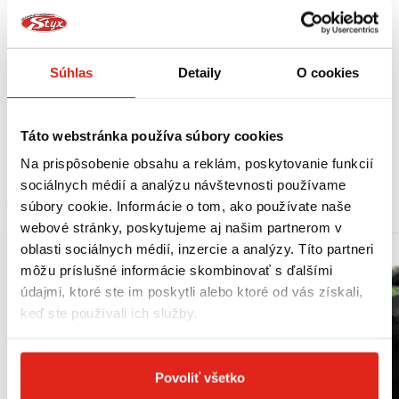
zamykania horného kufra.
Výrobca odporúča montáž v odbornom servise.
Vhodné pre:
Súhlas
Detaily
O cookies
HONDA
CB650 F / CBR650F (14-16)
CB 650F (17-18)
Táto webstránka používa súbory cookies
Na prispôsobenie obsahu a reklám, poskytovanie funkcií
sociálnych médií a analýzu návštevnosti používame
MOHLO BY SA VÁM PÁČIŤ
súbory cookie. Informácie o tom, ako používate naše
webové stránky, poskytujeme aj našim partnerom v
oblasti sociálnych médií, inzercie a analýzy. Títo partneri
môžu príslušné informácie skombinovať s ďalšími
údajmi, ktoré ste im poskytli alebo ktoré od vás získali,
keď ste používali ich služby.
Povoliť všetko