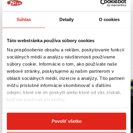
zamykania horného kufra / je potrebné presunúť smerovky z pôvodnej
polohy / maximálne povolené zaťaženie 6 kg.
Výrobca odporúča montáž v odbornom servise.
Súhlas
Detaily
O cookies
Vhodné pre: KAWASAKI Z 750 (07-14)
Z 1000 (07-09)
Táto webstránka používa súbory cookies
Na prispôsobenie obsahu a reklám, poskytovanie funkcií
MOHLO BY SA VÁM PÁČIŤ
sociálnych médií a analýzu návštevnosti používame
súbory cookie. Informácie o tom, ako používate naše
webové stránky, poskytujeme aj našim partnerom v
oblasti sociálnych médií, inzercie a analýzy. Títo partneri
môžu príslušné informácie skombinovať s ďalšími
údajmi, ktoré ste im poskytli alebo ktoré od vás získali,
keď ste používali ich služby.
Povoliť všetko