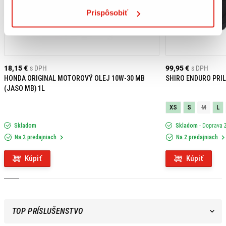
Prispôsobiť
18,15 €
s DPH
99,95 €
s DPH
HONDA ORIGINAL MOTOROVÝ OLEJ 10W-30 MB
SHIRO ENDURO PRIL
(JASO MB) 1L
XS
S
M
L
Skladom
Skladom
- Doprava
Na 2 predajniach
Na 2 predajniach
Kúpiť
Kúpiť
TOP PRÍSLUŠENSTVO