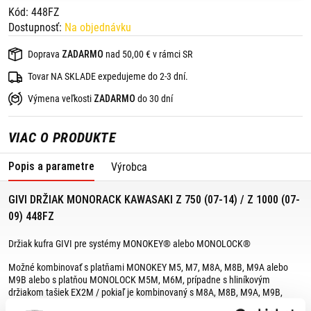
Kód: 448FZ
Dostupnosť:
Na objednávku
Doprava
ZADARMO
nad 50,00 € v rámci SR
Tovar NA SKLADE expedujeme do 2-3 dní.
Výmena veľkosti
ZADARMO
do 30 dní
VIAC O PRODUKTE
Popis a parametre
Výrobca
GIVI DRŽIAK MONORACK KAWASAKI Z 750 (07-14) / Z 1000 (07-
09) 448FZ
Držiak kufra GIVI pre systémy MONOKEY® alebo MONOLOCK®
Možné kombinovať s platňami MONOKEY M5, M7, M8A, M8B, M9A alebo
M9B alebo s platňou MONOLOCK M5M, M6M, prípadne s hliníkovým
držiakom tašiek EX2M / pokiaľ je kombinovaný s M8A, M8B, M9A, M9B,
neumožňuje montáž súpravy brzdových svetiel alebo diaľkového ovládania