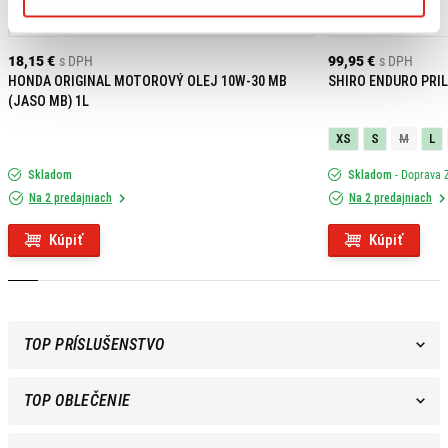
18,15 €
s DPH
99,95 €
s DPH
HONDA ORIGINAL MOTOROVÝ OLEJ 10W-30 MB
SHIRO ENDURO PRIL
(JASO MB) 1L
XS
S
M
L
Skladom
Skladom
- Doprava
Na 2 predajniach
Na 2 predajniach
Kúpiť
Kúpiť
TOP PRÍSLUŠENSTVO
TOP OBLEČENIE