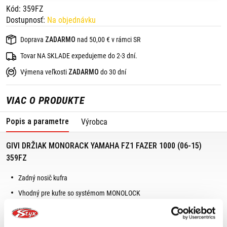
Kód: 359FZ
Dostupnosť:
Na objednávku
Doprava
ZADARMO
nad 50,00 € v rámci SR
Tovar NA SKLADE expedujeme do 2-3 dní.
Výmena veľkosti
ZADARMO
do 30 dní
VIAC O PRODUKTE
Popis a parametre
Výrobca
GIVI DRŽIAK MONORACK YAMAHA FZ1 FAZER 1000 (06-15)
359FZ
Zadný nosič kufra
Vhodný pre kufre so systémom MONOLOCK
Maximálna nosnosť: 6 kg
Objem kufra: do 37 l