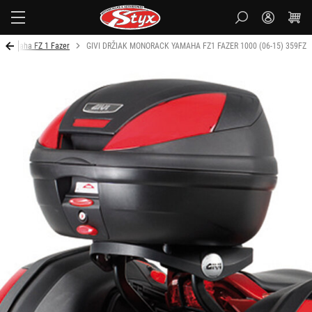
Styx
Yamaha FZ 1 Fazer
GIVI DRŽIAK MONORACK YAMAHA FZ1 FAZER 1000 (06-15) 359FZ