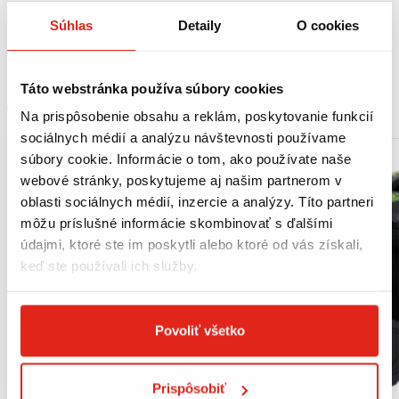
Spojovacia platňa sa predáva samostatne (M5M, M6M)
Súhlas
Detaily
O cookies
Vhodný pre: YAMAHA FZ1 Fazer 1000 (06-15)
Táto webstránka používa súbory cookies
MOHLO BY SA VÁM PÁČIŤ
Na prispôsobenie obsahu a reklám, poskytovanie funkcií
sociálnych médií a analýzu návštevnosti používame
súbory cookie. Informácie o tom, ako používate naše
webové stránky, poskytujeme aj našim partnerom v
oblasti sociálnych médií, inzercie a analýzy. Títo partneri
môžu príslušné informácie skombinovať s ďalšími
údajmi, ktoré ste im poskytli alebo ktoré od vás získali,
keď ste používali ich služby.
Povoliť všetko
Prispôsobiť