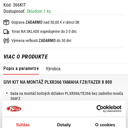
Kód: 366KIT
Dostupnosť:
Skladom 1 ks
Doprava
ZADARMO
nad 50,00 € v rámci SR
Tovar NA SKLADE expedujeme do 2-3 dní.
Výmena veľkosti
ZADARMO
do 30 dní
VIAC O PRODUKTE
Popis a parametre
Výrobca
GIVI KIT NA MONTÁŽ PLXR366 YAMAHA FZ8/FAZER 8 800
Sada na montáž bočných držiakov PLXR366/TE366 bez zadného nosiča
366FZ
Vhodná pre: YAMAHA FZ8 / Fazer 8 800 (10 >, 15)
,
Súhlas
Detaily
O cookies