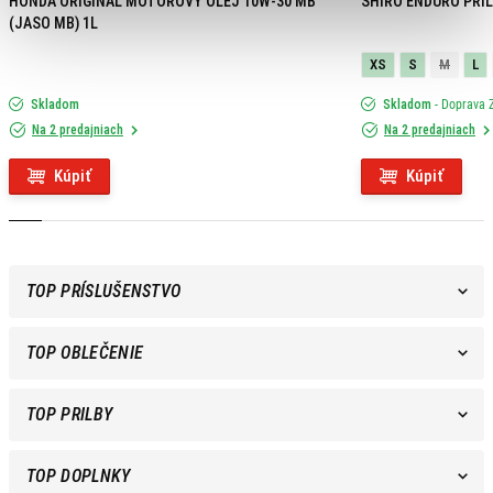
HONDA ORIGINAL MOTOROVÝ OLEJ 10W-30 MB
SHIRO ENDURO PRIL
(JASO MB) 1L
XS
S
M
L
Skladom
Skladom
- Doprava
Na 2 predajniach
Na 2 predajniach
Kúpiť
Kúpiť
TOP PRÍSLUŠENSTVO
TOP OBLEČENIE
TOP PRILBY
TOP DOPLNKY