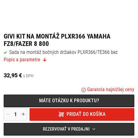
GIVI KIT NA MONTÁŽ PLXR366 YAMAHA
FZ8/FAZER 8 800
Sada na montáž bočných držiakov PLXR366/TE366 bez
zadného nosiča 366FZ
Popis a parametre
Vhodná pre: YAMAHA FZ8 / Fazer 8 800 (10 >, 15)
,
32,95 €
s DPH
Garancia najnižšej ceny
MÁTE OTÁZKU K PRODUKTU?
PRIDAŤ DO KOŠÍKA
REZERVOVAŤ V PREDAJNI