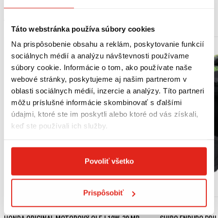
MOHLO BY SA VÁM PÁČIŤ
Táto webstránka používa súbory cookies
Na prispôsobenie obsahu a reklám, poskytovanie funkcií
sociálnych médií a analýzu návštevnosti používame
súbory cookie. Informácie o tom, ako používate naše
webové stránky, poskytujeme aj našim partnerom v
oblasti sociálnych médií, inzercie a analýzy. Títo partneri
môžu príslušné informácie skombinovať s ďalšími
údajmi, ktoré ste im poskytli alebo ktoré od vás získali,
keď ste používali ich služby.
Povoliť všetko
Prispôsobiť
18,15 €
s DPH
99,95 €
s DPH