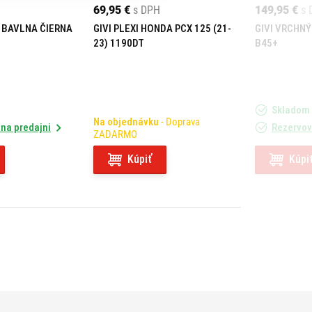
69,95 €
s DPH
149,95 €
s 
 BAVLNA ČIERNA
GIVI PLEXI HONDA PCX 125 (21-
GIVI VRCHN
23) 1190DT
B45+
Skladom
Na objednávku
- Doprava
na predajni
Rezervov
ZADARMO
Kúpiť
Kúpi