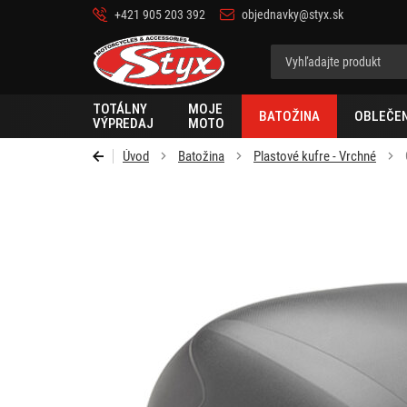
+421 905 203 392
objednavky@styx.sk
Styx
TOTÁLNY
MOJE
BATOŽINA
OBLEČEN
VÝPREDAJ
MOTO
Úvod
Batožina
Plastové kufre - Vrchné