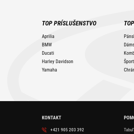
TOP PRÍSLUŠENSTVO
TOP
Aprilia
Páns
BMW
Dáms
Ducati
Komb
Harley Davidson
Špor
Yamaha
Chrá
KONTAKT
POMO
+421 905 203 392
Tabuľ