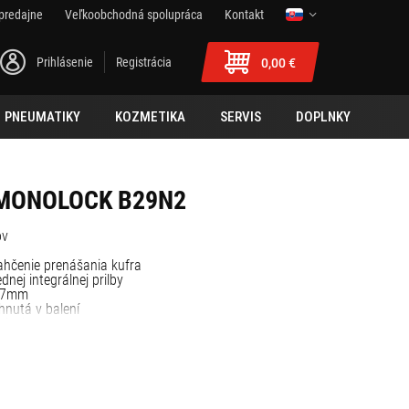
predajne
Veľkoobchodná spolupráca
Kontakt
Prihlásenie
Registrácia
0,00 €
PNEUMATIKY
KOZMETIKA
SERVIS
DOPLNKY
 MONOLOCK B29N2
ov
ahčenie prenášania kufra
nej integrálnej prilby
407mm
hnutá v balení
olock