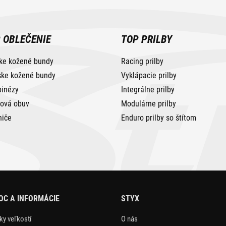
 OBLEČENIE
TOP PRILBY
ke kožené bundy
Racing prilby
ke kožené bundy
Vyklápacie prilby
inézy
Integrálne prilby
tová obuv
Modulárne prilby
niče
Enduro prilby so štítom
C A INFORMÁCIE
STYX
ky veľkostí
O nás