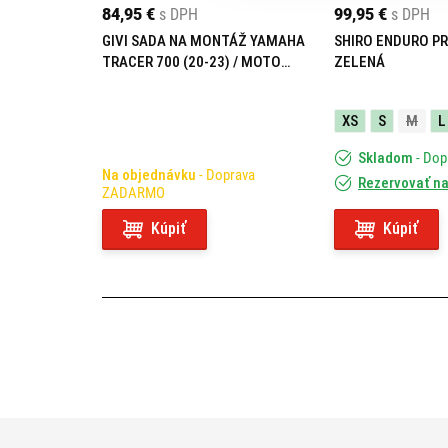
84,95 €
s DPH
99,95 €
s DPH
GIVI SADA NA MONTÁŽ YAMAHA
SHIRO ENDURO PR
TRACER 700 (20-23) / MOTO
ZELENÁ
MORINI X-CAPE 649 (21-23)
05RKIT
XS
S
M
L
Skladom
- Do
Na objednávku
- Doprava
Rezervovať na
ZADARMO
Kúpiť
Kúpiť