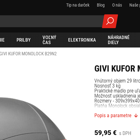
Tip na darček
Blog
O nás
Naše 
VOĽNÝ
NÁHRADNÉ
IE
PRILBY
ELEKTRONIKA
ČAS
DIELY
GIVI KUFOR MONOLOCK B29N2
GIVI KUFOR
Vnútorný objem 29 litr
Nosnosť 3 kg
Praktické madlo pre uľ
Možnosť uskladnenia jed
Rozmery - 309x399x
Platňa Monolock obsia
Systém upínania - Mon
Popis a parametre
59,95 €
s DPH