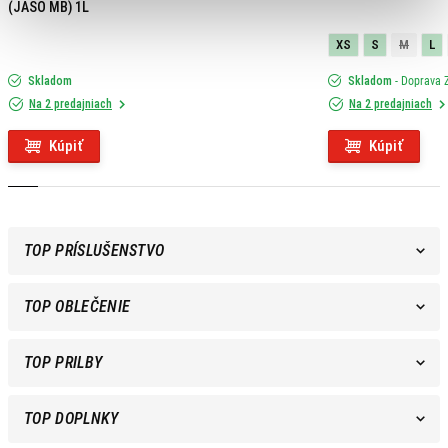
(JASO MB) 1L
XS
S
M
L
Skladom
Skladom
- Doprava
Na 2 predajniach
Na 2 predajniach
Kúpiť
Kúpiť
TOP PRÍSLUŠENSTVO
TOP OBLEČENIE
TOP PRILBY
TOP DOPLNKY