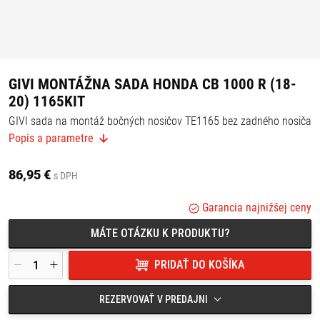
GIVI MONTÁŽNA SADA HONDA CB 1000 R (18-
20) 1165KIT
GIVI sada na montáž bočných nosičov TE1165 bez zadného nosiča
1165FZ
Popis a parametre
Vhodné pre:
Honda CB 1000 R (18-20)
86,95 €
s DPH
Garancia najnižšej ceny
MÁTE OTÁZKU K PRODUKTU?
PRIDAŤ DO KOŠÍKA
REZERVOVAŤ V PREDAJNI