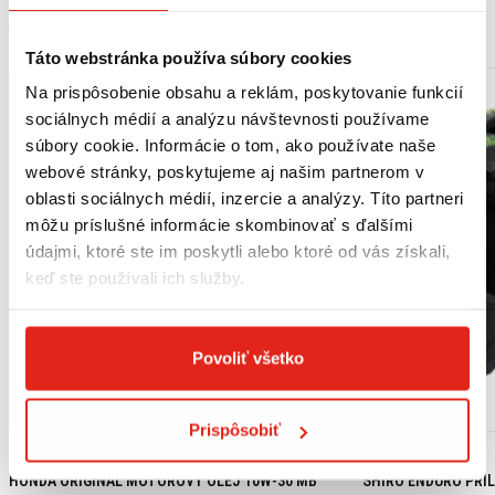
MOHLO BY SA VÁM PÁČIŤ
Táto webstránka používa súbory cookies
Na prispôsobenie obsahu a reklám, poskytovanie funkcií
sociálnych médií a analýzu návštevnosti používame
súbory cookie. Informácie o tom, ako používate naše
webové stránky, poskytujeme aj našim partnerom v
oblasti sociálnych médií, inzercie a analýzy. Títo partneri
môžu príslušné informácie skombinovať s ďalšími
údajmi, ktoré ste im poskytli alebo ktoré od vás získali,
keď ste používali ich služby.
Povoliť všetko
Prispôsobiť
18,15 €
s DPH
99,95 €
s DPH
HONDA ORIGINAL MOTOROVÝ OLEJ 10W-30 MB
SHIRO ENDURO PRIL