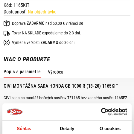
Kód: 1165KIT
Dostupnosť:
Na objednávku
Doprava
ZADARMO
nad 50,00 € v rámci SR
Tovar NA SKLADE expedujeme do 2-3 dní.
Výmena veľkosti
ZADARMO
do 30 dní
VIAC O PRODUKTE
Popis a parametre
Výrobca
GIVI MONTÁŽNA SADA HONDA CB 1000 R (18-20) 1165KIT
GIVI sada na montáž bočných nosičov TE1165 bez zadného nosiča 1165FZ
Vhodné pre:
Honda CB 1000 R (18-20)
Súhlas
Detaily
O cookies