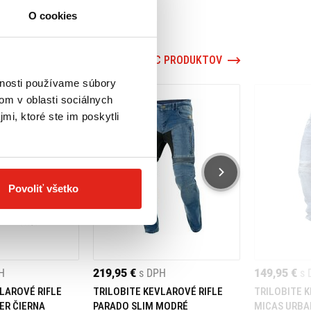
O cookies
VIAC PRODUKTOV
vnosti používame súbory
om v oblasti sociálnych
mi, ktoré ste im poskytli
Povoliť všetko
H
219,95 €
s DPH
149,95 €
s 
LAROVÉ RIFLE
TRILOBITE KEVLAROVÉ RIFLE
TRILOBITE 
ER ČIERNA
PARADO SLIM MODRÉ
MICAS URBA