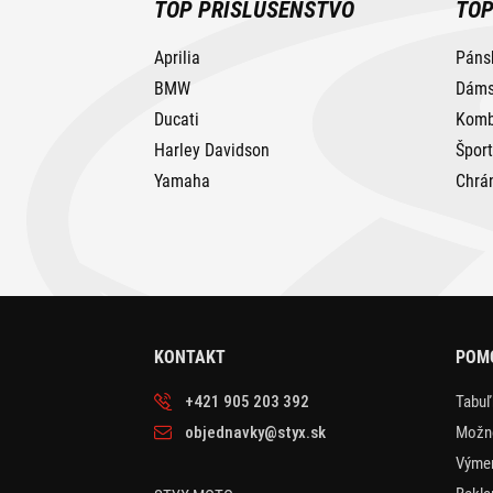
TOP PRÍSLUŠENSTVO
TOP
Aprilia
Páns
BMW
Dáms
Ducati
Komb
Harley Davidson
Špor
Yamaha
Chrá
KONTAKT
POMO
+421 905 203 392
Tabuľ
objednavky@styx.sk
Možno
Výmen