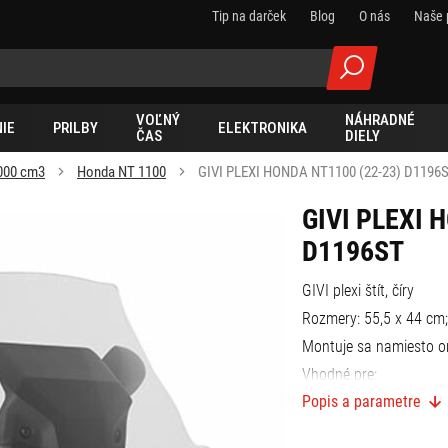
Tip na darček
Blog
O nás
Naše 
VOĽNÝ
NÁHRADNÉ
IE
PRILBY
ELEKTRONIKA
ČAS
DIELY
000 cm3
Honda NT 1100
GIVI PLEXI HONDA NT1100 (22-23) D1196
GIVI PLEXI 
D1196ST
GIVI plexi štít, číry
Rozmery: 55,5 x 44 cm; 
Montuje sa namiesto or
Vhodné pre:
Popis a parametre
Honda NT1100 (22-23)