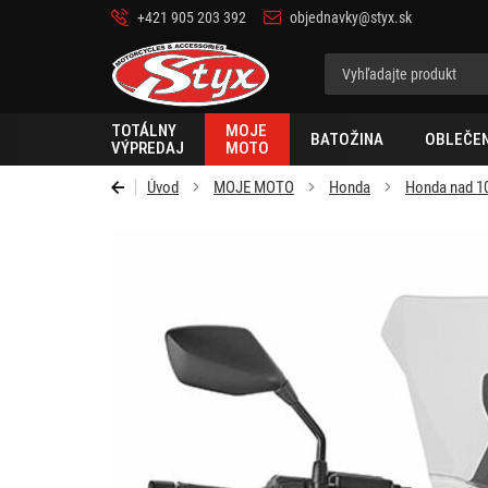
+421 905 203 392
objednavky@styx.sk
Styx
TOTÁLNY
MOJE
BATOŽINA
OBLEČEN
VÝPREDAJ
MOTO
Úvod
MOJE MOTO
Honda
Honda nad 1