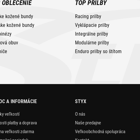
 OBLEČENIE
TOP PRILBY
ke kožené bundy
Racing prilby
ke kožené bundy
Vyklápacie prilby
inézy
Integrálne prilby
tová obuv
Modulárne prilby
niče
Enduro prilby so štítom
C A INFORMÁCIE
STYX
ky veľkostí
O nás
sti platby a doprava
Naše predajne
a veľkosti zdarma
Veľkoobchodná spolupráca