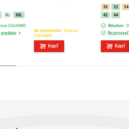
MORINI X-CAPE 649 (21-23)
30
32
34
05RKIT
XL
XXL
42
44
prava ZADARMO
Skladom
- 
Na objednávku
- Doprava
 predajni
Rezervovať 
ZADARMO
Kúpiť
Kúpiť