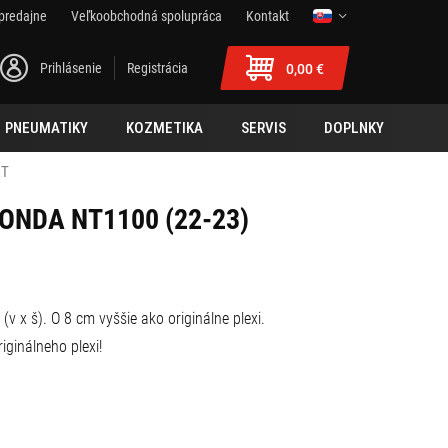
predajne
Veľkoobchodná spolupráca
Kontakt
Prihlásenie
Registrácia
0,00 €
PNEUMATIKY
KOZMETIKA
SERVIS
DOPLNKY
ST
HONDA NT1100 (22-23)
(v x š). O 8 cm vyššie ako originálne plexi.
iginálneho plexi!