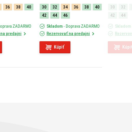
36
38
40
30
32
34
36
38
40
30
32
42
44
46
42
44
Doprava ZADARMO
Skladom
- Doprava ZADARMO
Skladom
na predajni
Rezervovať na predajni
Rezervov
Kúpiť
Kúpi