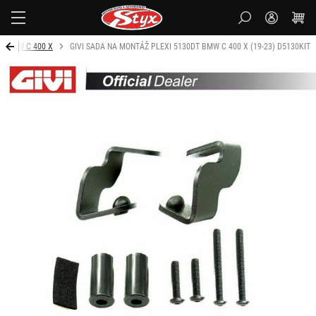
Styx
BMW C 400 X
GIVI SADA NA MONTÁŽ PLEXI 5130DT BMW C 400 X (19-23) D5130KIT