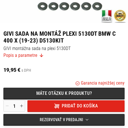
GIVI SADA NA MONTÁŽ PLEXI 5130DT BMW C
400 X (19-23) D5130KIT
GIVI montážna sada na plexi 5130DT
Vhodné pre:
Popis a parametre
BMW C 400 X (19-23)
19,95 €
s DPH
Garancia najnižšej ceny
MÁTE OTÁZKU K PRODUKTU?
PRIDAŤ DO KOŠÍKA
REZERVOVAŤ V PREDAJNI