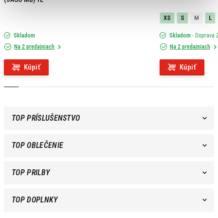
XS
S
M
L
Skladom
Skladom
- Doprava
Na 2 predajniach
Na 2 predajniach
Kúpiť
Kúpiť
TOP PRÍSLUŠENSTVO
TOP OBLEČENIE
TOP PRILBY
TOP DOPLNKY