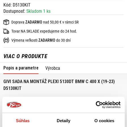
Kód: D5130KIT
Dostupnosť:
Skladom 1 ks
Doprava
ZADARMO
nad 50,00 € v rámci SR
Tovar NA SKLADE expedujeme do 24 hod.
Výmena veľkosti
ZADARMO
do 30 dní
VIAC O PRODUKTE
Popis a parametre
Výrobca
GIVI SADA NA MONTÁŽ PLEXI 5130DT BMW C 400 X (19-23)
D5130KIT
GIVI montážna sada na plexi 5130DT
Vhodné pre:
BMW C 400 X (19-23)
Súhlas
Detaily
O cookies