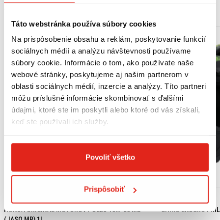
MOHLO BY SA VÁM PÁČIŤ
Táto webstránka používa súbory cookies
Na prispôsobenie obsahu a reklám, poskytovanie funkcií
sociálnych médií a analýzu návštevnosti používame
súbory cookie. Informácie o tom, ako používate naše
webové stránky, poskytujeme aj našim partnerom v
oblasti sociálnych médií, inzercie a analýzy. Títo partneri
môžu príslušné informácie skombinovať s ďalšími
údajmi, ktoré ste im poskytli alebo ktoré od vás získali,
keď ste používali ich služby.
Povoliť všetko
Prispôsobiť
18,15 €
s DPH
99,95 €
s DPH
HONDA ORIGINAL MOTOROVÝ OLEJ 10W-30 MB
SHIRO ENDURO PRIL
(JASO MB) 1L