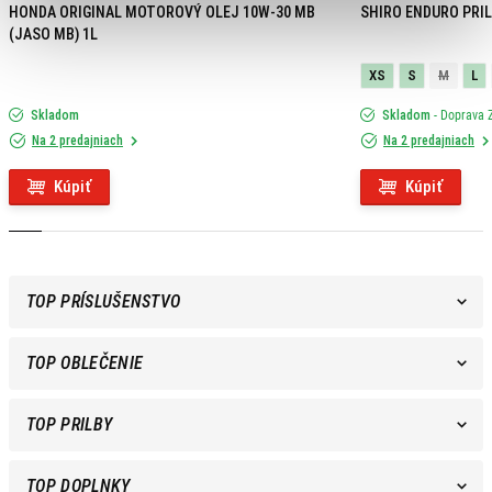
HONDA ORIGINAL MOTOROVÝ OLEJ 10W-30 MB
SHIRO ENDURO PRIL
(JASO MB) 1L
XS
S
M
L
Skladom
Skladom
- Doprava
Na 2 predajniach
Na 2 predajniach
Kúpiť
Kúpiť
TOP PRÍSLUŠENSTVO
TOP OBLEČENIE
TOP PRILBY
TOP DOPLNKY