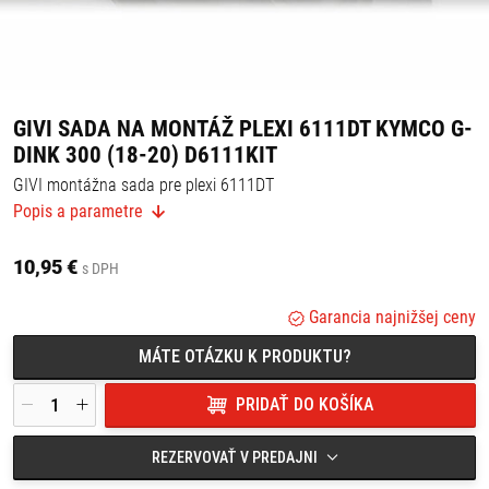
GIVI SADA NA MONTÁŽ PLEXI 6111DT KYMCO G-
DINK 300 (18-20) D6111KIT
GIVI montážna sada pre plexi 6111DT
Popis a parametre
Vhodné pre:
Kymco G-Dink 300 (18-20)
10,95 €
s DPH
Garancia najnižšej ceny
MÁTE OTÁZKU K PRODUKTU?
PRIDAŤ DO KOŠÍKA
REZERVOVAŤ V PREDAJNI