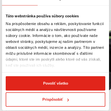
MOHLO BY SA VÁM PÁČIŤ
Táto webstránka používa súbory cookies
Na prispôsobenie obsahu a reklám, poskytovanie funkcií
sociálnych médií a analýzu návštevnosti používame
súbory cookie. Informácie o tom, ako používate naše
webové stránky, poskytujeme aj našim partnerom v
oblasti sociálnych médií, inzercie a analýzy. Títo partneri
môžu príslušné informácie skombinovať s ďalšími
údajmi, ktoré ste im poskytli alebo ktoré od vás získali,
keď ste používali ich služby.
Povoliť všetko
Prispôsobiť
18,15 €
s DPH
99,95 €
s DPH