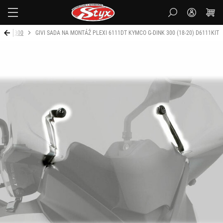
Styx
 Dink 300
GIVI SADA NA MONTÁŽ PLEXI 6111DT KYMCO G-DINK 300 (18-20) D6111KIT