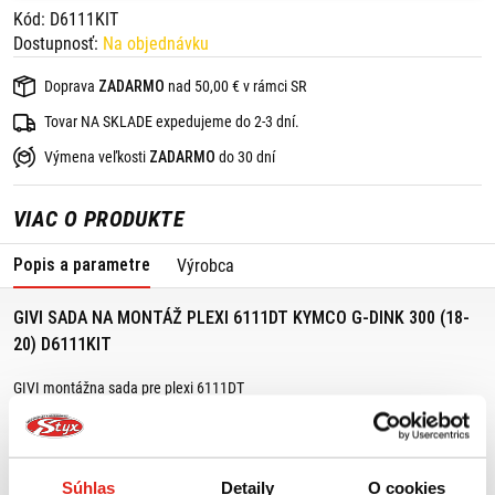
Kód: D6111KIT
Dostupnosť:
Na objednávku
Doprava
ZADARMO
nad 50,00 € v rámci SR
Tovar NA SKLADE expedujeme do 2-3 dní.
Výmena veľkosti
ZADARMO
do 30 dní
VIAC O PRODUKTE
Popis a parametre
Výrobca
GIVI SADA NA MONTÁŽ PLEXI 6111DT KYMCO G-DINK 300 (18-
20) D6111KIT
GIVI montážna sada pre plexi 6111DT
Vhodné pre:
Kymco G-Dink 300 (18-20)
Súhlas
Detaily
O cookies