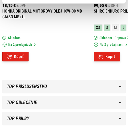
18,15 €
s DPH
99,95 €
s DPH
HONDA ORIGINAL MOTOROVÝ OLEJ 10W-30 MB
SHIRO ENDURO PRIL
(JASO MB) 1L
XS
S
M
L
Skladom
Skladom
- Doprava
Na 2 predajniach
Na 2 predajniach
Kúpiť
Kúpiť
TOP PRÍSLUŠENSTVO
TOP OBLEČENIE
TOP PRILBY