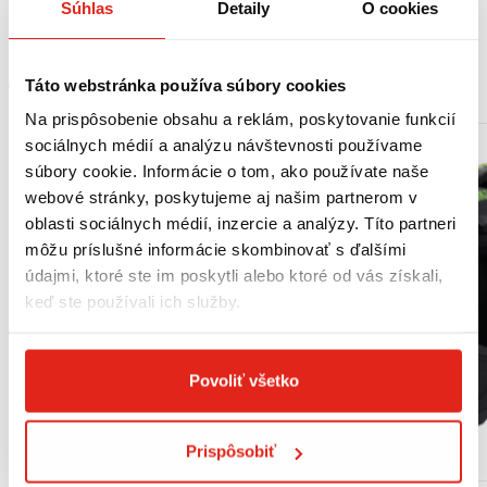
Súhlas
Detaily
O cookies
MOHLO BY SA VÁM PÁČIŤ
Táto webstránka používa súbory cookies
Na prispôsobenie obsahu a reklám, poskytovanie funkcií
sociálnych médií a analýzu návštevnosti používame
súbory cookie. Informácie o tom, ako používate naše
webové stránky, poskytujeme aj našim partnerom v
oblasti sociálnych médií, inzercie a analýzy. Títo partneri
môžu príslušné informácie skombinovať s ďalšími
údajmi, ktoré ste im poskytli alebo ktoré od vás získali,
keď ste používali ich služby.
Povoliť všetko
Prispôsobiť