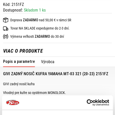
Kód: 2151FZ
Dostupnosť:
Skladom 1 ks
Doprava
ZADARMO
nad 50,00 € v rámci SR
Tovar NA SKLADE expedujeme do 2-3 dní.
Výmena veľkosti
ZADARMO
do 30 dní
VIAC O PRODUKTE
Popis a parametre
Výrobca
GIVI ZADNÝ NOSIČ KUFRA YAMAHA MT-03 321 (20-23) 2151FZ
GIVI zadný nosič kufra
Vhodný pre kufre so systémom MONOLOCK.
Kombinuje sa so spojovacou platňou M5M, M6M MONOLOCK.
Vhodné pre:
Yamaha MT-03 321 (20-23)