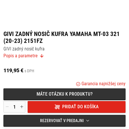
GIVI ZADNÝ NOSIČ KUFRA YAMAHA MT-03 321
(20-23) 2151FZ
GIVI zadný nosič kufra
Popis a parametre
Vhodný pre kufre so systémom MONOLOCK.
Kombinuje sa so spojovacou platňou M5M, M6M MONOLOCK.
Vhodné pre:
119,95 €
s DPH
Yamaha MT-03 321 (20-23)
Garancia najnižšej ceny
MÁTE OTÁZKU K PRODUKTU?
PRIDAŤ DO KOŠÍKA
REZERVOVAŤ V PREDAJNI