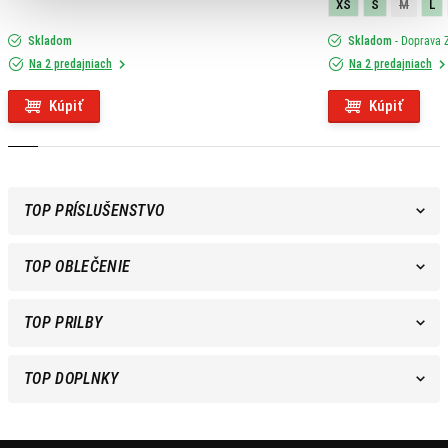
XS
S
M
L
Skladom
Skladom
- Doprava
Na 2 predajniach
Na 2 predajniach
Kúpiť
Kúpiť
TOP PRÍSLUŠENSTVO
TOP OBLEČENIE
TOP PRILBY
TOP DOPLNKY