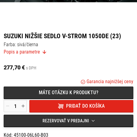
SUZUKI NIŽŠIE SEDLO V-STROM 1050DE (23)
Farba: sivá/čierna
Popis a parametre
Pre jazdcov, ktorí chcú nižšiu výšku sedadla, toto príslušenstvo
nahrádza pôvodné sedlo o 30 mm nižším.
277,70 €
s DPH
Garancia najnižšej ceny
MÁTE OTÁZKU K PRODUKTU?
PRIDAŤ DO KOŠÍKA
REZERVOVAŤ V PREDAJNI
Kód: 45100-06L60-B03