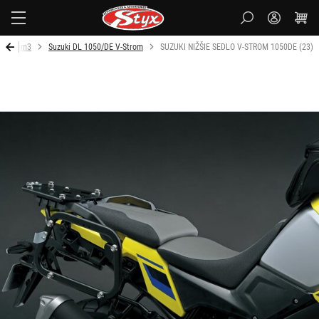
Styx
 1000 cm3
Suzuki DL 1050/DE V-Strom
SUZUKI NIŽŠIE SEDLO V-STROM 1050DE (23)