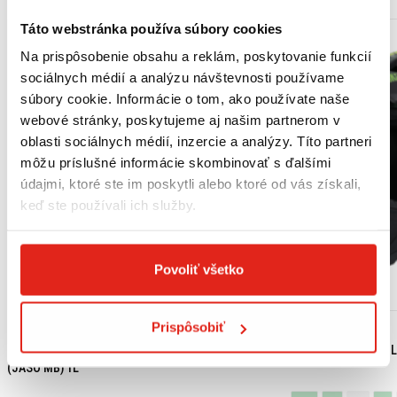
Táto webstránka používa súbory cookies
Na prispôsobenie obsahu a reklám, poskytovanie funkcií
sociálnych médií a analýzu návštevnosti používame
súbory cookie. Informácie o tom, ako používate naše
webové stránky, poskytujeme aj našim partnerom v
oblasti sociálnych médií, inzercie a analýzy. Títo partneri
môžu príslušné informácie skombinovať s ďalšími
údajmi, ktoré ste im poskytli alebo ktoré od vás získali,
keď ste používali ich služby.
Povoliť všetko
Prispôsobiť
18,15 €
s DPH
99,95 €
s DPH
HONDA ORIGINAL MOTOROVÝ OLEJ 10W-30 MB
SHIRO ENDURO PRIL
(JASO MB) 1L