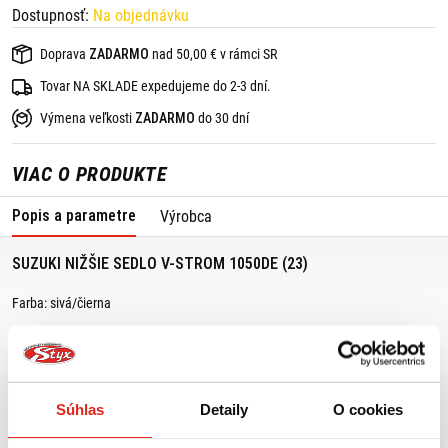
Dostupnosť:
Na objednávku
Doprava
ZADARMO
nad 50,00 € v rámci SR
Tovar NA SKLADE expedujeme do 2-3 dní.
Výmena veľkosti
ZADARMO
do 30 dní
VIAC O PRODUKTE
Popis a parametre
Výrobca
SUZUKI NIŽŠIE SEDLO V-STROM 1050DE (23)
Farba: sivá/čierna
Pre jazdcov, ktorí chcú nižšiu výšku sedadla, toto príslušenstvo nahrádza
pôvodné sedlo o 30 mm nižším.
Súhlas
Detaily
O cookies
MOHLO BY SA VÁM PÁČIŤ