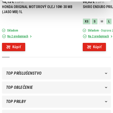
18,15 €
s DPH
99,95 €
s DPH
HONDA ORIGINAL MOTOROVÝ OLEJ 10W-30 MB
SHIRO ENDURO PRIL
(JASO MB) 1L
XS
S
M
L
Skladom
Skladom
- Doprava
Na 2 predajniach
Na 2 predajniach
Kúpiť
Kúpiť
TOP PRÍSLUŠENSTVO
TOP OBLEČENIE
TOP PRILBY