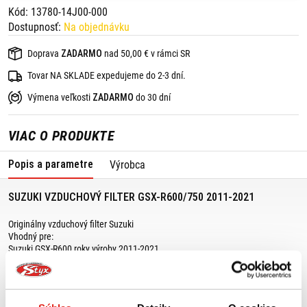
Kód: 13780-14J00-000
Dostupnosť:
Na objednávku
Doprava
ZADARMO
nad 50,00 € v rámci SR
Tovar NA SKLADE expedujeme do 2-3 dní.
Výmena veľkosti
ZADARMO
do 30 dní
VIAC O PRODUKTE
Popis a parametre
Výrobca
SUZUKI VZDUCHOVÝ FILTER GSX-R600/750 2011-2021
Originálny vzduchový filter Suzuki
Vhodný pre:
Suzuki GSX-R600 roky výroby 2011-2021
Suzuki GSX-R750 roky výroby 2011-2021
Ak si nie ste istí, či bude vhodný na Váš motocykel Suzuki, kontaktujte nás,
radi Vám pomôžeme