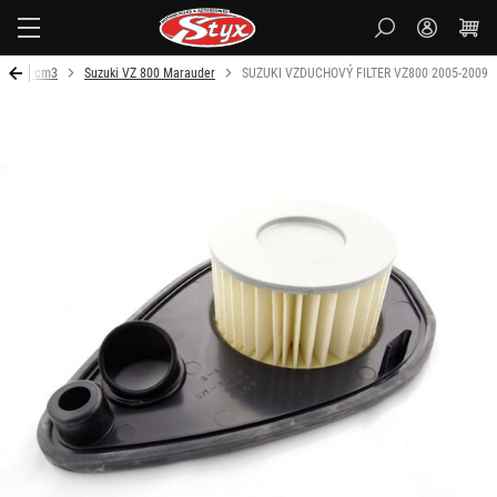
Styx
o 1000 cm3
Suzuki VZ 800 Marauder
SUZUKI VZDUCHOVÝ FILTER VZ800 2005-2009