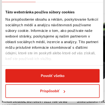
MOHLO BY SA VÁM PÁČIŤ
Táto webstránka používa súbory cookies
Na prispôsobenie obsahu a reklám, poskytovanie funkcií
sociálnych médií a analýzu návštevnosti používame
súbory cookie. Informácie o tom, ako používate naše
webové stránky, poskytujeme aj našim partnerom v
oblasti sociálnych médií, inzercie a analýzy. Títo partneri
môžu príslušné informácie skombinovať s ďalšími
údajmi, ktoré ste im poskytli alebo ktoré od vás získali,
keď ste používali ich služby.
Povoliť všetko
Prispôsobiť
18,15 €
s DPH
99,95 €
s DPH
HONDA ORIGINAL MOTOROVÝ OLEJ 10W-30 MB
SHIRO ENDURO PRIL