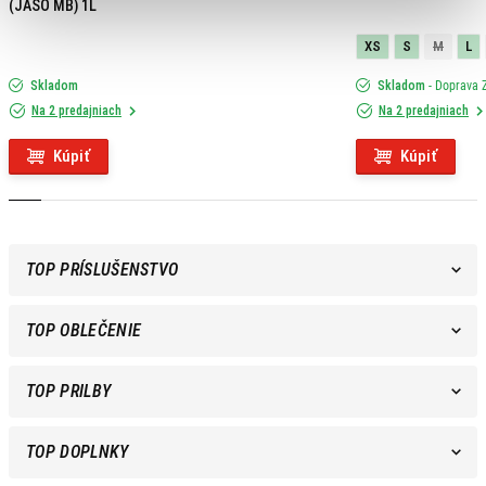
(JASO MB) 1L
XS
S
M
L
Skladom
Skladom
- Doprava
Na 2 predajniach
Na 2 predajniach
Kúpiť
Kúpiť
TOP PRÍSLUŠENSTVO
TOP OBLEČENIE
TOP PRILBY
TOP DOPLNKY