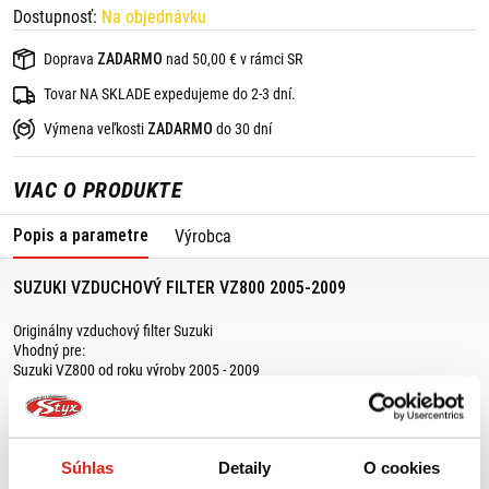
Dostupnosť:
Na objednávku
Doprava
ZADARMO
nad 50,00 € v rámci SR
Tovar NA SKLADE expedujeme do 2-3 dní.
Výmena veľkosti
ZADARMO
do 30 dní
VIAC O PRODUKTE
Popis a parametre
Výrobca
SUZUKI VZDUCHOVÝ FILTER VZ800 2005-2009
Originálny vzduchový filter Suzuki
Vhodný pre:
Suzuki VZ800 od roku výroby 2005 - 2009
Ak si nie ste istí, či bude vhodný na Váš motocykel Suzuki, kontaktujte nás,
radi Vám pomôžeme
Súhlas
Detaily
O cookies