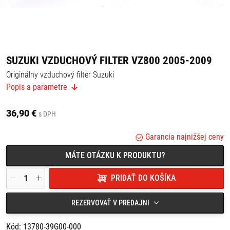
SUZUKI VZDUCHOVÝ FILTER VZ800 2005-2009
Originálny vzduchový filter Suzuki
Vhodný pre:
Popis a parametre
Suzuki VZ800 od roku výroby 2005 - 2009
Ak si nie ste istí, či bude vhodný na Váš motocykel Suzuki,
36,90 €
s DPH
kontaktujte nás, radi Vám pomôžeme
Garancia najnižšej ceny
MÁTE OTÁZKU K PRODUKTU?
PRIDAŤ DO KOŠÍKA
REZERVOVAŤ V PREDAJNI
Kód: 13780-39G00-000