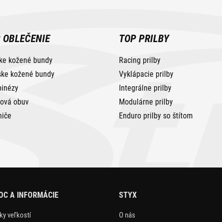
 OBLEČENIE
TOP PRILBY
ke kožené bundy
Racing prilby
ke kožené bundy
Vyklápacie prilby
inézy
Integrálne prilby
tová obuv
Modulárne prilby
niče
Enduro prilby so štítom
C A INFORMÁCIE
STYX
ky veľkostí
O nás