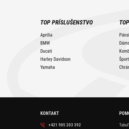
TOP PRÍSLUŠENSTVO
TOP
Aprilia
Páns
BMW
Dáms
Ducati
Komb
Harley Davidson
Špor
Yamaha
Chrá
KONTAKT
POMO
+421 905 203 392
Tabuľ