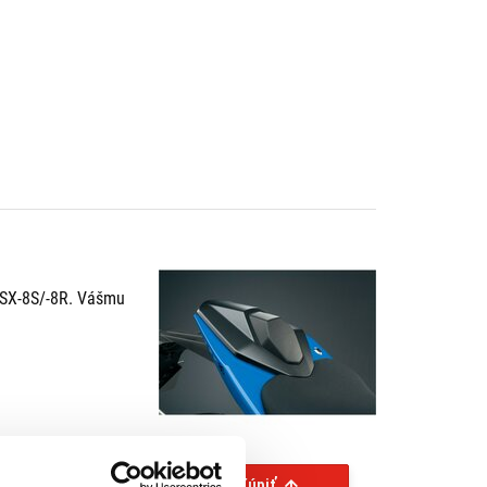
GSX-8S/-8R. Vášmu
Kúpiť