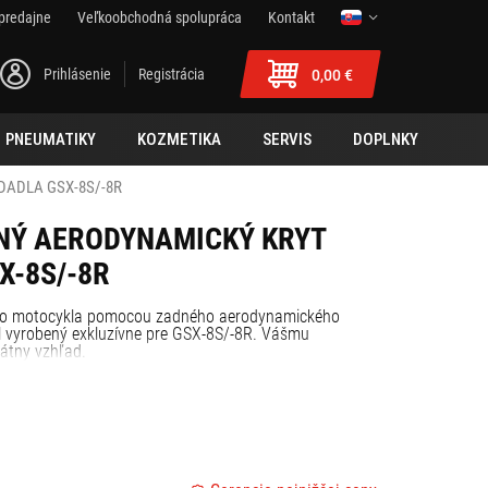
predajne
Veľkoobchodná spolupráca
Kontakt
Prihlásenie
Registrácia
0,00 €
PNEUMATIKY
KOZMETIKA
SERVIS
DOPLNKY
DADLA GSX-8S/-8R
NÝ AERODYNAMICKÝ KRYT
X-8S/-8R
jho motocykla pomocou zadného aerodynamického
ol vyrobený exkluzívne pre GSX-8S/-8R. Vášmu
átny vzhľad.