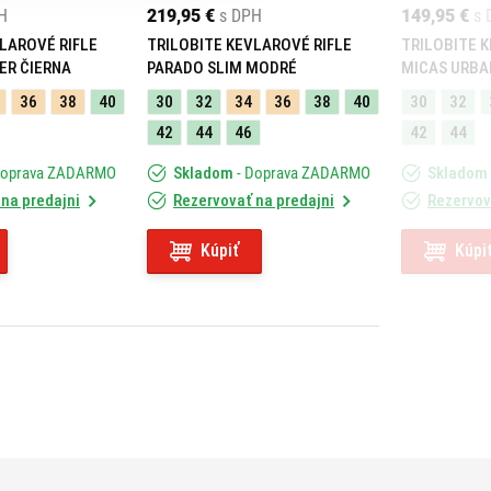
H
219,95 €
s DPH
149,95 €
s 
LAROVÉ RIFLE
TRILOBITE KEVLAROVÉ RIFLE
TRILOBITE 
ER ČIERNA
PARADO SLIM MODRÉ
MICAS URBA
36
38
40
30
32
34
36
38
40
30
32
42
44
46
42
44
Doprava ZADARMO
Skladom
- Doprava ZADARMO
Skladom
na predajni
Rezervovať na predajni
Rezervov
Kúpiť
Kúpi