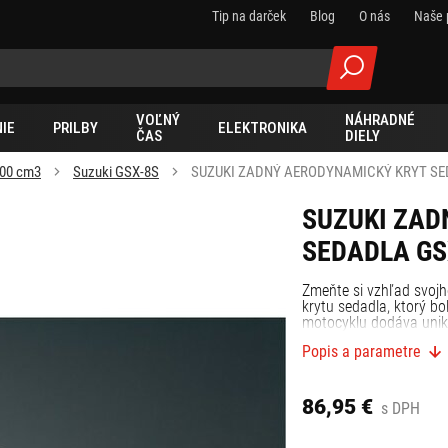
Tip na darček
Blog
O nás
Naše 
VOĽNÝ
NÁHRADNÉ
IE
PRILBY
ELEKTRONIKA
ČAS
DIELY
000 cm3
Suzuki GSX-8S
SUZUKI ZADNÝ AERODYNAMICKÝ KRYT SE
SUZUKI ZAD
SEDADLA GS
Zmeňte si vzhľad svo
krytu sedadla, ktorý b
motocyklu dodáva unik
Popis a parametre
86,95 €
s DPH