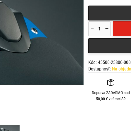
Kód: 45500-25800-000
Dostupnosť:
Na objed
Doprava
ZADARMO
nad
50,00 € v rámci SR