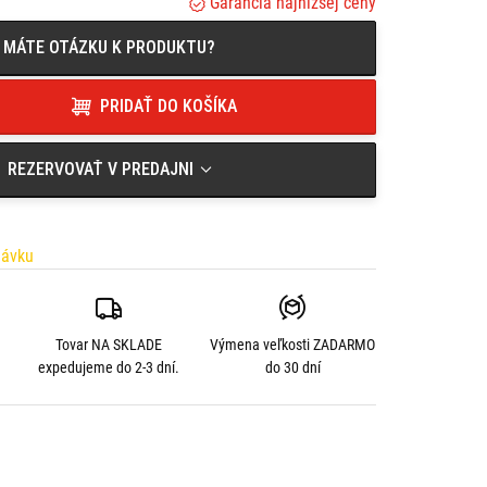
Garancia najnižšej ceny
MÁTE OTÁZKU K PRODUKTU?
PRIDAŤ DO KOŠÍKA
REZERVOVAŤ V PREDAJNI
návku
Tovar NA SKLADE
Výmena veľkosti
ZADARMO
expedujeme do 2-3 dní.
do 30 dní