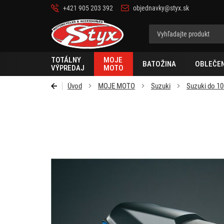
+421 905 203 392
objednavky@styx.sk
Styx
TOTÁLNY
MOJE
BATOŽINA
OBLEČEN
VÝPREDAJ
MOTO
Úvod
MOJE MOTO
Suzuki
Suzuki do 1