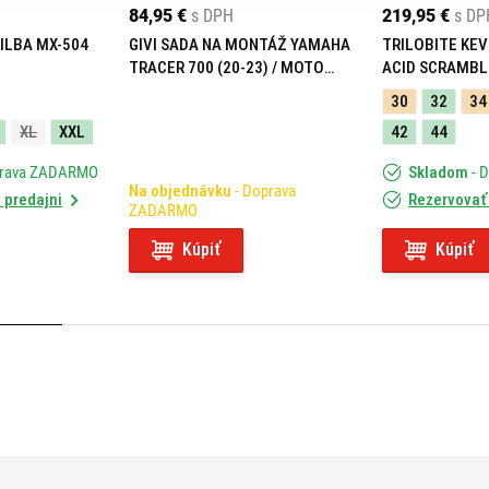
84,95 €
s DPH
219,95 €
s DP
ILBA MX-504
GIVI SADA NA MONTÁŽ YAMAHA
TRILOBITE KEV
TRACER 700 (20-23) / MOTO
ACID SCRAMBL
MORINI X-CAPE 649 (21-23)
30
32
34
05RKIT
XL
XXL
42
44
prava ZADARMO
Skladom
- 
Na objednávku
- Doprava
 predajni
Rezervovať 
ZADARMO
Kúpiť
Kúpiť