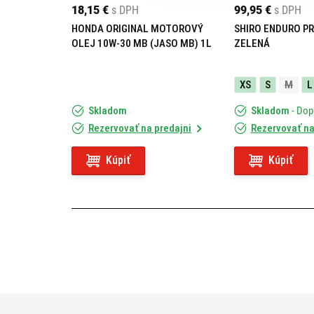
18,15 €
s DPH
99,95 €
s DPH
HONDA ORIGINAL MOTOROVÝ
SHIRO ENDURO PR
OLEJ 10W-30 MB (JASO MB) 1L
ZELENÁ
XS
S
M
L
Skladom
Skladom
- Do
Rezervovať na predajni
Rezervovať na
Kúpiť
Kúpiť