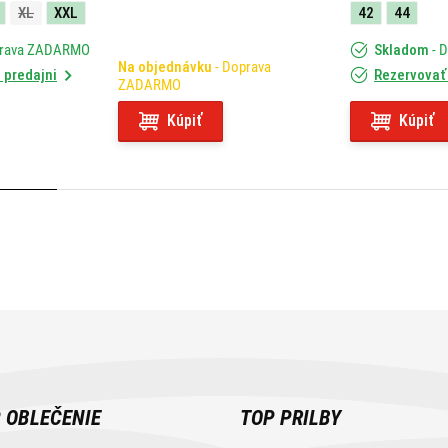
XL
XXL
42
44
prava ZADARMO
Skladom
- 
Na objednávku
- Doprava
 predajni
Rezervovať 
ZADARMO
Kúpiť
Kúpiť
 OBLEČENIE
TOP PRILBY