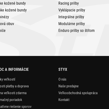
ke kožené bundy
Racing prilby
ke kožené bundy
Vyklápacie prilby
inézy
Integrálne prilby
tová obuv
Modulárne prilby
niče
Enduro prilby so štítom
C A INFORMÁCIE
STYX
ky veľkostí
O nás
sti platby a doprava
Naše predajne
a veľkosti zdarma
Veľkoobchodná spolupráca
mačný poriadok
Kontakt
natívne riešenie sporov