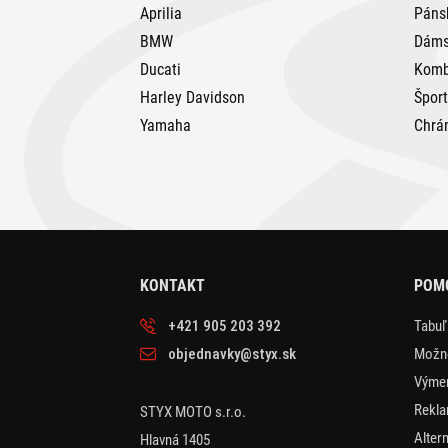
Aprilia
Páns
BMW
Dáms
Ducati
Komb
Harley Davidson
Špor
Yamaha
Chrá
KONTAKT
POMO
+421 905 203 392
Tabuľ
objednavky@styx.sk
Možno
Výmen
Rekla
STYX MOTO s.r.o.
Alter
Hlavná 1405