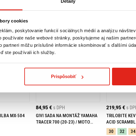
Detaily
bory cookies
eklám, poskytovanie funkcií sociálnych médií a analýzu návšte
o používate naše webové stránky, poskytujeme aj našim partner
to partneri môžu príslušné informácie skombinovať s ďalšími údaj
ď ste používali ich služby.
Prispôsobiť
84,95 €
s DPH
219,95 €
s DP
ILBA MX-504
GIVI SADA NA MONTÁŽ YAMAHA
TRILOBITE KEV
TRACER 700 (20-23) / MOTO
ACID SCRAMBL
MORINI X-CAPE 649 (21-23)
30
32
34
05RKIT