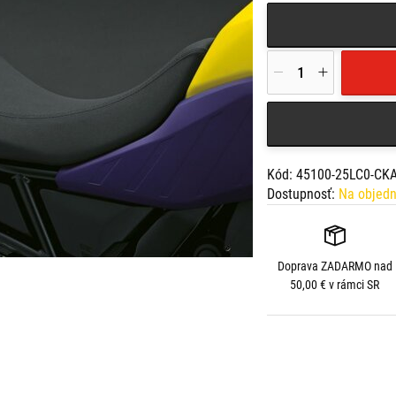
Kód: 45100-25LC0-CK
Dostupnosť:
Na objed
Doprava
ZADARMO
nad
50,00 € v rámci SR