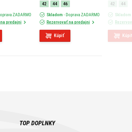
42
44
46
42
44
Doprava ZADARMO
Skladom
- Doprava ZADARMO
Skladom
na predajni
Rezervovať na predajni
Rezervov
Kúpiť
Kúpi
TOP DOPLNKY