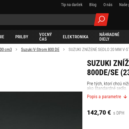
Tip na darček
Blog
O nás
Naše 
VOĽNÝ
NÁHRADNÉ
IE
PRILBY
ELEKTRONIKA
ČAS
DIELY
000 cm3
Suzuki V-Strom 800 DE
SUZUKI ZNÍŽENÉ SEDLO 20 MM V-S
SUZUKI ZNÍ
800DE/SE (2
Pre tých, ktorí chcú ni
ako štandardné sedlo.
Popis a parametre
142,70 €
s DPH