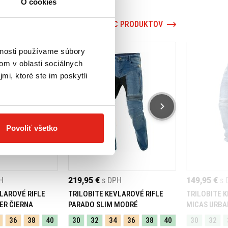
O cookies
VIAC PRODUKTOV
vnosti používame súbory
om v oblasti sociálnych
mi, ktoré ste im poskytli
Povoliť všetko
H
219,95 €
s DPH
149,95 €
s 
LAROVÉ RIFLE
TRILOBITE KEVLAROVÉ RIFLE
TRILOBITE 
ER ČIERNA
PARADO SLIM MODRÉ
MICAS URBA
36
38
40
30
32
34
36
38
40
30
32