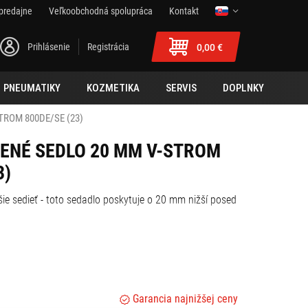
predajne
Veľkoobchodná spolupráca
Kontakt
Prihlásenie
Registrácia
0,00 €
PNEUMATIKY
KOZMETIKA
SERVIS
DOPLNKY
TROM 800DE/SE (23)
ŽENÉ SEDLO 20 MM V-STROM
3)
žšie sedieť - toto sedadlo poskytuje o 20 mm nižší posed
Garancia najnižšej ceny