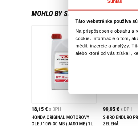
Súhlas
MOHLO BY SA VÁM PÁČIŤ
Táto webstránka používa sú
Na prispôsobenie obsahu a r
cookie. Informácie o tom, ak
médií, inzercie a analýzy. Tí
alebo ktoré od vás získali, ke
18,15 €
s DPH
99,95 €
s DPH
HONDA ORIGINAL MOTOROVÝ
SHIRO ENDURO PR
OLEJ 10W-30 MB (JASO MB) 1L
ZELENÁ