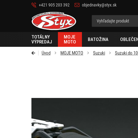
+421 905 203 392
objednavky@styx.sk
Styx
TOTÁLNY
MOJE
BATOŽINA
OBLEČEN
VÝPREDAJ
MOTO
Úvod
MOJE MOTO
Suzuki
Suzuki do 1