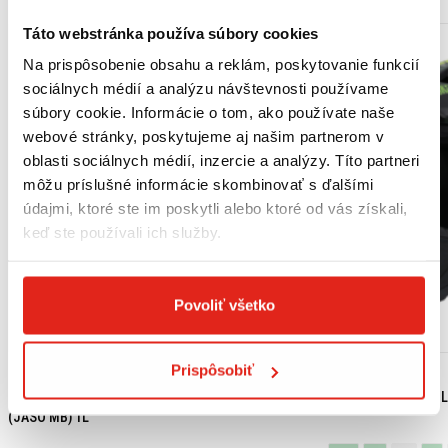
Táto webstránka používa súbory cookies
Na prispôsobenie obsahu a reklám, poskytovanie funkcií
sociálnych médií a analýzu návštevnosti používame
súbory cookie. Informácie o tom, ako používate naše
webové stránky, poskytujeme aj našim partnerom v
oblasti sociálnych médií, inzercie a analýzy. Títo partneri
môžu príslušné informácie skombinovať s ďalšími
údajmi, ktoré ste im poskytli alebo ktoré od vás získali,
keď ste používali ich služby.
Povoliť všetko
Prispôsobiť
18,15 €
s DPH
99,95 €
s DPH
HONDA ORIGINAL MOTOROVÝ OLEJ 10W-30 MB
SHIRO ENDURO PRIL
(JASO MB) 1L