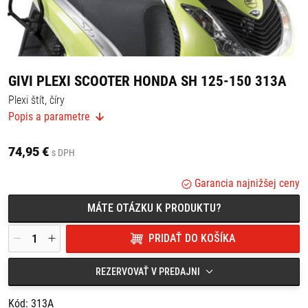
GIVI PLEXI SCOOTER HONDA SH 125-150 313A
Plexi štít, číry
Rozmery: 55 x 66 cm
Popis a parametre
Vhodné pre: HONDA SH 125/150 (05-08) k montáži je potrebná
sada A311A
SH 125/150 (09-12) k montáži je potrebná sada A315A
74,95 €
s DPH
Garancia najnižšej ceny
MÁTE OTÁZKU K PRODUKTU?
PRIDAŤ DO KOŠÍKA
REZERVOVAŤ V PREDAJNI
Kód: 313A