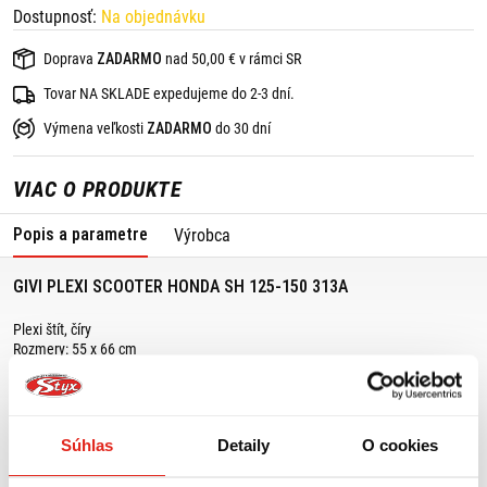
Dostupnosť:
Na objednávku
Doprava
ZADARMO
nad 50,00 € v rámci SR
Tovar NA SKLADE expedujeme do 2-3 dní.
Výmena veľkosti
ZADARMO
do 30 dní
VIAC O PRODUKTE
Popis a parametre
Výrobca
GIVI PLEXI SCOOTER HONDA SH 125-150 313A
Plexi štít, číry
Rozmery: 55 x 66 cm
Vhodné pre: HONDA SH 125/150 (05-08) k montáži je potrebná sada A311A
SH 125/150 (09-12) k montáži je potrebná sada A315A
Súhlas
Detaily
O cookies
MOHLO BY SA VÁM PÁČIŤ